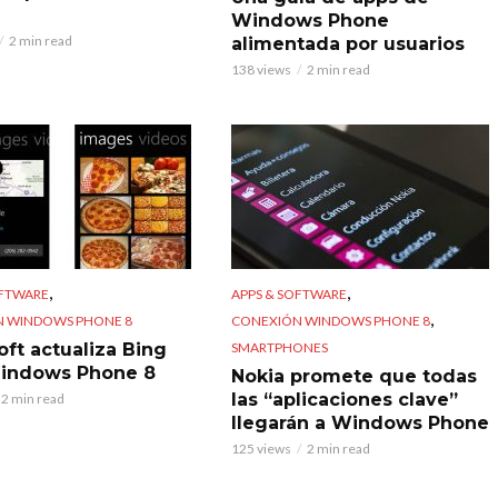
Windows Phone
2 min read
alimentada por usuarios
138 views
2 min read
,
,
OFTWARE
APPS & SOFTWARE
,
 WINDOWS PHONE 8
CONEXIÓN WINDOWS PHONE 8
SMARTPHONES
oft actualiza Bing
indows Phone 8
Nokia promete que todas
las “aplicaciones clave”
2 min read
llegarán a Windows Phone
125 views
2 min read