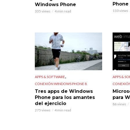
Phone
Windows Phone
110 views
335 views
4 min read
,
APPS & SOFTWARE
APPS & S
CONEXIÓN WINDOWS PHONE 8
CONEXIÓN
Tres apps de Windows
Micros
Phone para los amantes
para W
del ejercicio
86 views
275 views
4 min read