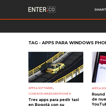
SMART
TAG - APPS PARA WINDOWS PHO
,
APPS & SOFTWARE
APPS & S
CONEXIÓN WINDOWS PHONE 8
Round 
de nue
Tres apps para pedir taxi
YouTu
en Bogotá con su