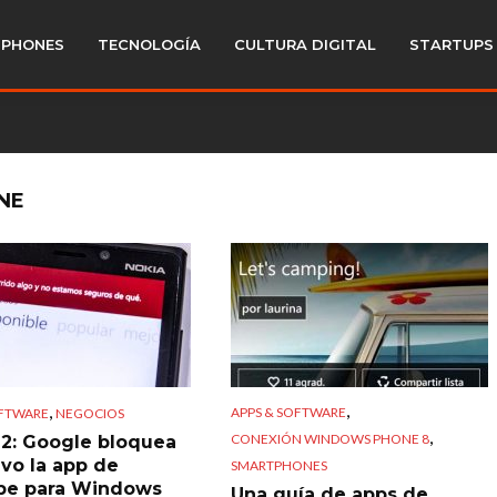
PHONES
TECNOLOGÍA
CULTURA DIGITAL
STARTUPS
NE
,
,
APPS & SOFTWARE
OFTWARE
NEGOCIOS
,
CONEXIÓN WINDOWS PHONE 8
2: Google bloquea
vo la app de
SMARTPHONES
be para Windows
Una guía de apps de