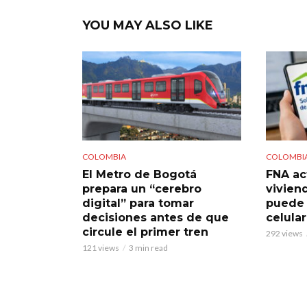
YOU MAY ALSO LIKE
COLOMBIA
COLOMBI
El Metro de Bogotá
FNA ac
prepara un “cerebro
viviend
digital” para tomar
puede 
decisiones antes de que
celular
circule el primer tren
292 views
121 views
3 min read