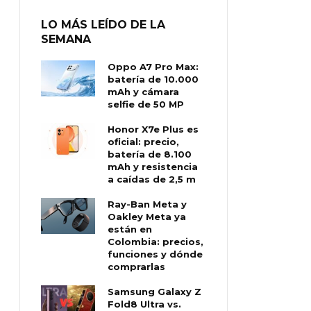
LO MÁS LEÍDO DE LA
SEMANA
Oppo A7 Pro Max:
batería de 10.000
mAh y cámara
selfie de 50 MP
Honor X7e Plus es
oficial: precio,
batería de 8.100
mAh y resistencia
a caídas de 2,5 m
Ray-Ban Meta y
Oakley Meta ya
están en
Colombia: precios,
funciones y dónde
comprarlas
Samsung Galaxy Z
Fold8 Ultra vs.