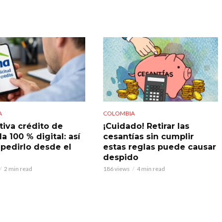
A
COLOMBIA
tiva crédito de
¡Cuidado! Retirar las
a 100 % digital: así
cesantías sin cumplir
pedirlo desde el
estas reglas puede causar
despido
2 min read
186 views
4 min read