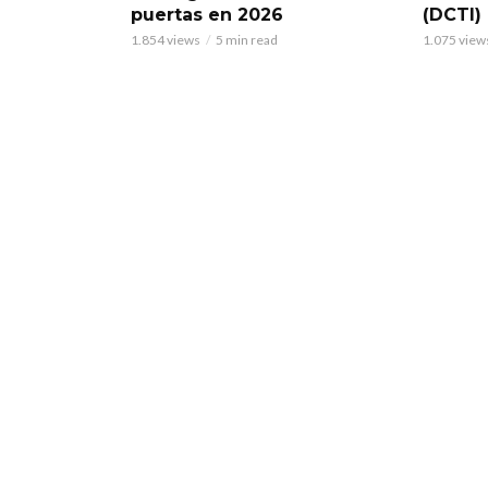
puertas en 2026
(DCTI)
1.854 views
5 min read
1.075 view