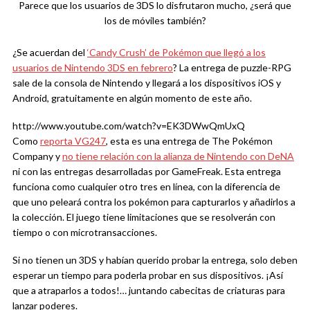
Parece que los usuarios de 3DS lo disfrutaron mucho, ¿será que
los de móviles también?
¿Se acuerdan del
‘Candy Crush’ de Pokémon que llegó a los
usuarios de Nintendo 3DS en febrero
? La entrega de puzzle-RPG
sale de la consola de Nintendo y llegará a los dispositivos iOS y
Android, gratuitamente en algún momento de este año.
http://www.youtube.com/watch?v=EK3DWwQmUxQ
Como
reporta VG247
, esta es una entrega de The Pokémon
Company y
no tiene relación con la alianza de Nintendo con DeNA
ni con las entregas desarrolladas por GameFreak. Esta entrega
funciona como cualquier otro tres en línea, con la diferencia de
que uno peleará contra los pokémon para capturarlos y añadirlos a
la colección. El juego tiene limitaciones que se resolverán con
tiempo o con microtransacciones.
Si no tienen un 3DS y habían querido probar la entrega, solo deben
esperar un tiempo para poderla probar en sus dispositivos. ¡Así
que a atraparlos a todos!… juntando cabecitas de criaturas para
lanzar poderes.