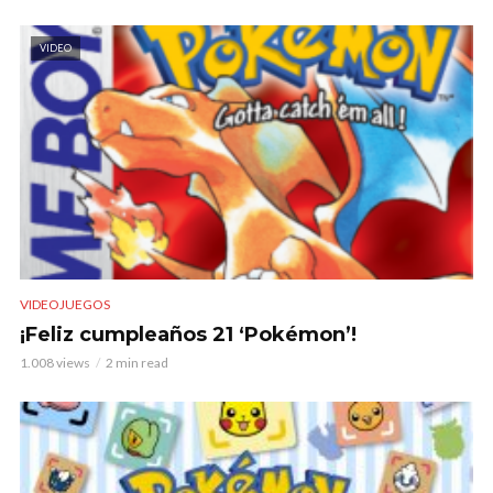
VIDEO
VIDEOJUEGOS
¡Feliz cumpleaños 21 ‘Pokémon’!
1.008 views
2 min read