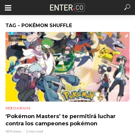
TAG - POKÉMON SHUFFLE
VIDEO
VIDEOJUEGOS
‘Pokémon Masters’ te permitirá luchar
contra los campeones pokémon
439 views
2 min read