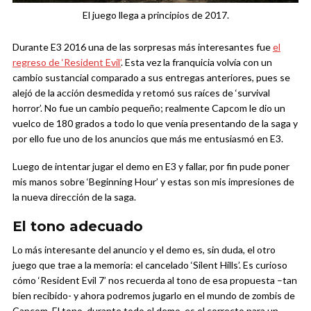
El juego llega a principios de 2017.
Durante E3 2016 una de las sorpresas más interesantes fue
el
regreso de ‘Resident Evil’
. Esta vez la franquicia volvía con un
cambio sustancial comparado a sus entregas anteriores, pues se
alejó de la acción desmedida y retomó sus raíces de ‘survival
horror’. No fue un cambio pequeño; realmente Capcom le dio un
vuelco de 180 grados a todo lo que venía presentando de la saga y
por ello fue uno de los anuncios que más me entusiasmó en E3.
Luego de intentar jugar el demo en E3 y fallar, por fin pude poner
mis manos sobre ‘Beginning Hour’ y estas son mis impresiones de
la nueva dirección de la saga.
El tono adecuado
Lo más interesante del anuncio y el demo es, sin duda, el otro
juego que trae a la memoria: el cancelado ‘Silent Hills’. Es curioso
cómo ‘Resident Evil 7’ nos recuerda al tono de esa propuesta –tan
bien recibido- y ahora podremos jugarlo en el mundo de zombis de
Capcom. El tono, durante todo el demo, es el correcto para un