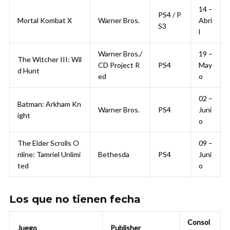
14 –
PS4 / P
Mortal Kombat X
Warner Bros.
Abri
S3
l
Warner Bros./
19 –
The Witcher III: Wil
CD Project R
PS4
May
d Hunt
ed
o
02 –
Batman: Arkham Kn
Warner Bros.
PS4
Juni
ight
o
The Elder Scrolls O
09 –
nline: Tamriel Unlimi
Bethesda
PS4
Juni
ted
o
Los que no tienen fecha
Consol
Juego
Publisher