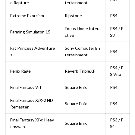
e Rapture
tertainment
Extreme Exorcism
Ripstone
PS4
Focus Home Intera
PS4 / P
Farming Simulator ’15
ctive
S3
Fat Princess Adventure
Sony Computer En
PS4
s
tertainment
PS4 / P
Fenix Rage
Reverb TripleXP
S Vita
Final Fantasy VII
Square Enix
PS4
Final Fantasy X/X-2 HD
Square Enix
PS4
Remaster
Final Fantasy XIV: Heav
PS3 / P
Square Enix
ensward
S4