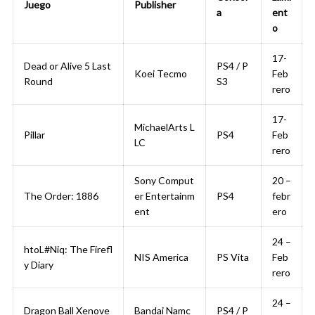
Juego
Publisher
a
ent
o
17-
Dead or Alive 5 Last
PS4 / P
Koei Tecmo
Feb
Round
S3
rero
17-
MichaelArts L
Pillar
PS4
Feb
LC
rero
Sony Comput
20 –
The Order: 1886
er Entertainm
PS4
febr
ent
ero
24 –
htoL#Niq: The Firefl
NIS America
PS Vita
Feb
y Diary
rero
24 –
Dragon Ball Xenove
Bandai Namc
PS4 / P