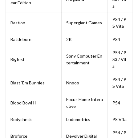
ear Edition
a
PS4 / P
Bastion
Supergiant Games
S Vita
Battleborn
2K
PS4
PS4 / P
Sony Computer En
Bigfest
S3 / Vit
tertainment
a
PS4 / P
Blast ‘Em Bunnies
Nnooo
S Vita
Focus Home Intera
Blood Bowl II
PS4
ctive
Bodycheck
Ludometrics
PS Vita
PS4 / P
Broforce
Devolver Digital