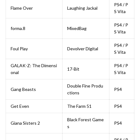
PS4 / P
Flame Over
Laughing Jackal
S Vita
PS4 / P
forma.8
MixedBag
S Vita
PS4 / P
Foul Play
Devolver Digital
S Vita
GALAK-Z: The Dimensi
PS4 / P
17-Bit
onal
S Vita
Double Fine Produ
Gang Beasts
PS4
ctions
Get Even
The Farm 51
PS4
Black Forest Game
Giana Sisters 2
PS4
s
PS4 / P