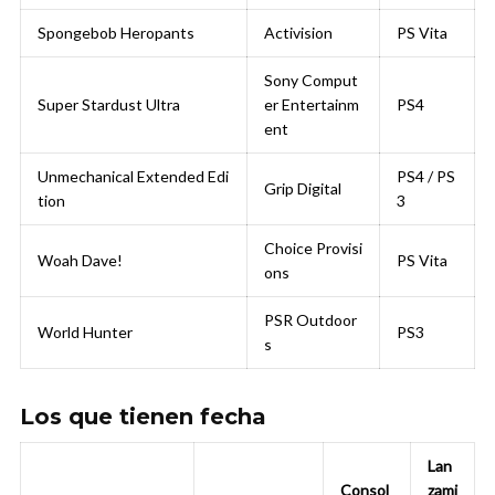
Spongebob Heropants
Activision
PS Vita
Sony Comput
Super Stardust Ultra
er Entertainm
PS4
ent
Unmechanical Extended Edi
PS4 / PS
Grip Digital
tion
3
Choice Provisi
Woah Dave!
PS Vita
ons
PSR Outdoor
World Hunter
PS3
s
Los que tienen fecha
Lan
Consol
zami