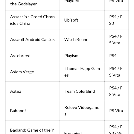
Playdek
PS Vita
the Godslayer
Assassin’s Creed Chron
PS4 / P
Ubisoft
icles China
S3
PS4 / P
Assault Android Cactus
Witch Beam
S Vita
Astebreed
Playism
PS4
Thomas Happ Gam
PS4 / P
Axiom Verge
es
S Vita
PS4 / P
Aztez
Team Colorblind
S Vita
Relevo Videogame
Baboon!
PS Vita
s
PS4 / P
Badland: Game of the Y
Frogmind
S3 / Vit