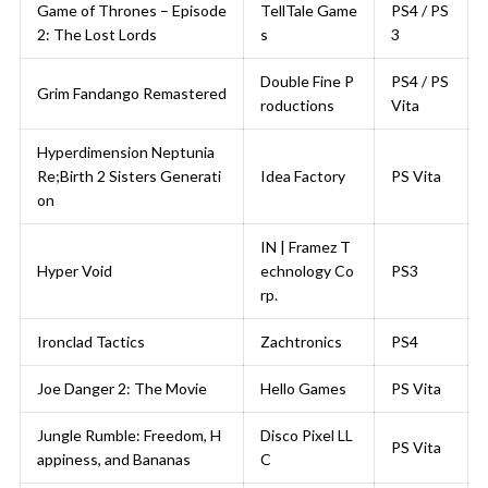
Game of Thrones – Episode
TellTale Game
PS4 / PS
2: The Lost Lords
s
3
Double Fine P
PS4 / PS
Grim Fandango Remastered
roductions
Vita
Hyperdimension Neptunia
Re;Birth 2 Sisters Generati
Idea Factory
PS Vita
on
IN | Framez T
Hyper Void
echnology Co
PS3
rp.
Ironclad Tactics
Zachtronics
PS4
Joe Danger 2: The Movie
Hello Games
PS Vita
Jungle Rumble: Freedom, H
Disco Pixel LL
PS Vita
appiness, and Bananas
C