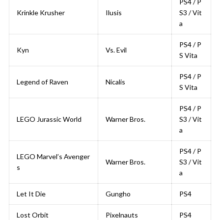
PS4 / P
Krinkle Krusher
Ilusis
S3 / Vit
a
PS4 / P
Kyn
Vs. Evil
S Vita
PS4 / P
Legend of Raven
Nicalis
S Vita
PS4 / P
LEGO Jurassic World
Warner Bros.
S3 / Vit
a
PS4 / P
LEGO Marvel’s Avenger
Warner Bros.
S3 / Vit
s
a
Let It Die
Gungho
PS4
Lost Orbit
Pixelnauts
PS4