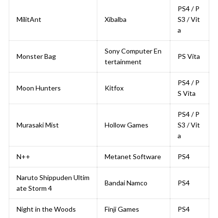
PS4 / P
MilitAnt
Xibalba
S3 / Vit
a
Sony Computer En
Monster Bag
PS Vita
tertainment
PS4 / P
Moon Hunters
Kitfox
S Vita
PS4 / P
Murasaki Mist
Hollow Games
S3 / Vit
a
N++
Metanet Software
PS4
Naruto Shippuden Ultim
Bandai Namco
PS4
ate Storm 4
Night in the Woods
Finji Games
PS4