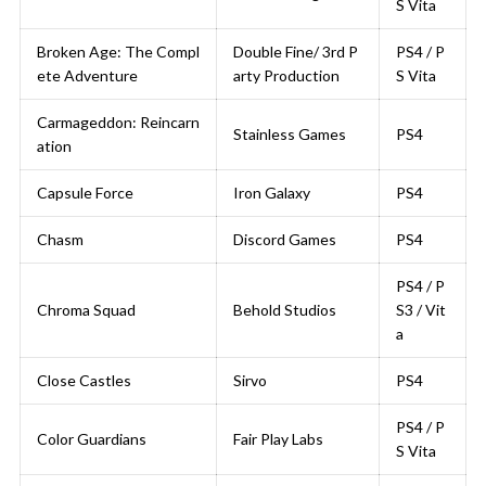
S Vita
Broken Age: The Compl
Double Fine/ 3rd P
PS4 / P
ete Adventure
arty Production
S Vita
Carmageddon: Reincarn
Stainless Games
PS4
ation
Capsule Force
Iron Galaxy
PS4
Chasm
Discord Games
PS4
PS4 / P
Chroma Squad
Behold Studios
S3 / Vit
a
Close Castles
Sirvo
PS4
PS4 / P
Color Guardians
Fair Play Labs
S Vita