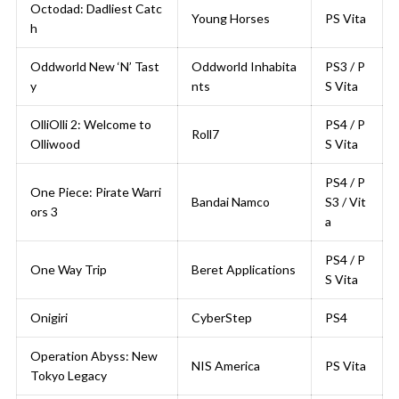
Octodad: Dadliest Catc
Young Horses
PS Vita
h
Oddworld New ‘N’ Tast
Oddworld Inhabita
PS3 / P
y
nts
S Vita
OlliOlli 2: Welcome to
PS4 / P
Roll7
Olliwood
S Vita
PS4 / P
One Piece: Pirate Warri
Bandai Namco
S3 / Vit
ors 3
a
PS4 / P
One Way Trip
Beret Applications
S Vita
Onigiri
CyberStep
PS4
Operation Abyss: New
NIS America
PS Vita
Tokyo Legacy