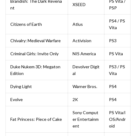
Brandish: The Dark Revena
PS Vita /
XSEED
nt
PSP
PS4 / PS
Citizens of Earth
Atlus
Vita
Chivalry: Medieval Warfare
Activision
PS3
Criminal Girls: Invite Only
NIS America
PS Vita
Duke Nukem 3D: Megaton
Devolver Digit
PS3 / PS
Edition
al
Vita
Dying Light
Warner Bros.
PS4
Evolve
2K
PS4
Sony Comput
PS Vita/i
Fat Princess: Piece of Cake
er Entertainm
OS/Andr
ent
oid