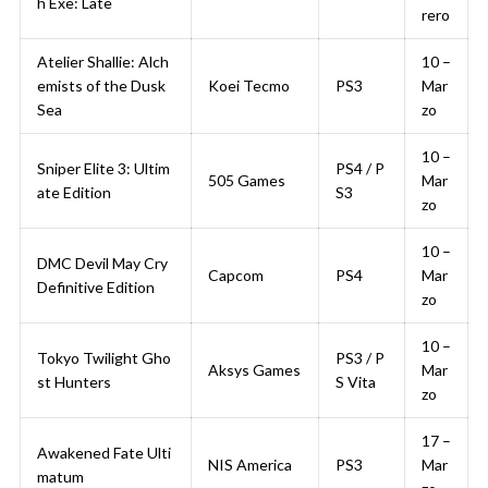
h Exe: Late
rero
Atelier Shallie: Alch
10 –
emists of the Dusk
Koei Tecmo
PS3
Mar
Sea
zo
10 –
Sniper Elite 3: Ultim
PS4 / P
505 Games
Mar
ate Edition
S3
zo
10 –
DMC Devil May Cry
Capcom
PS4
Mar
Definitive Edition
zo
10 –
Tokyo Twilight Gho
PS3 / P
Aksys Games
Mar
st Hunters
S Vita
zo
17 –
Awakened Fate Ulti
NIS America
PS3
Mar
matum