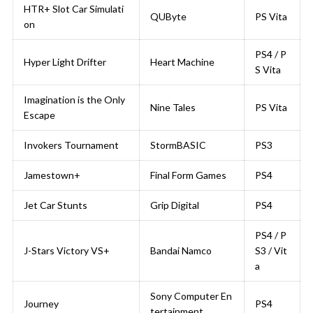
HTR+ Slot Car Simulati
QUByte
PS Vita
on
PS4 / P
Hyper Light Drifter
Heart Machine
S Vita
Imagination is the Only
Nine Tales
PS Vita
Escape
Invokers Tournament
StormBASIC
PS3
Jamestown+
Final Form Games
PS4
Jet Car Stunts
Grip Digital
PS4
PS4 / P
J-Stars Victory VS+
Bandai Namco
S3 / Vit
a
Sony Computer En
Journey
PS4
tertainment