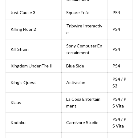
Just Cause 3
Square Enix
PS4
Tripwire Interactiv
Killing Floor 2
PS4
e
Sony Computer En
Kill Strain
PS4
tertainment
Kingdom Under Fire II
Blue Side
PS4
PS4 / P
King’s Quest
Activision
S3
La Cosa Entertain
PS4 / P
Klaus
ment
S Vita
PS4 / P
Kodoku
Carnivore Studio
S Vita