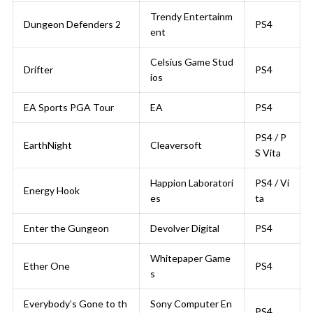
Trendy Entertainm
Dungeon Defenders 2
PS4
ent
Celsius Game Stud
Drifter
PS4
ios
EA Sports PGA Tour
EA
PS4
PS4 / P
EarthNight
Cleaversoft
S Vita
Happion Laboratori
PS4 / Vi
Energy Hook
es
ta
Enter the Gungeon
Devolver Digital
PS4
Whitepaper Game
Ether One
PS4
s
Everybody’s Gone to th
Sony Computer En
PS4