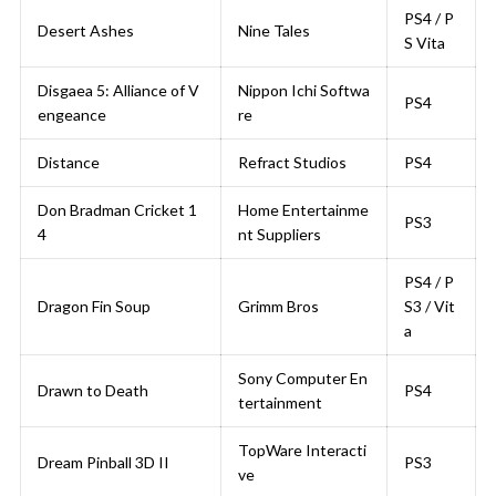
PS4 / P
Desert Ashes
Nine Tales
S Vita
Disgaea 5: Alliance of V
Nippon Ichi Softwa
PS4
engeance
re
Distance
Refract Studios
PS4
Don Bradman Cricket 1
Home Entertainme
PS3
4
nt Suppliers
PS4 / P
Dragon Fin Soup
Grimm Bros
S3 / Vit
a
Sony Computer En
Drawn to Death
PS4
tertainment
TopWare Interacti
Dream Pinball 3D II
PS3
ve