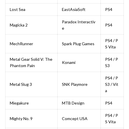
Lost Sea
EastAsiaSoft
PS4
Paradox Interactiv
Magicka 2
PS4
e
PS4 / P
MechRunner
Spark Plug Games
S Vita
Metal Gear Solid V: The
PS4 / P
Konami
Phantom Pain
S3
PS4 / P
Metal Slug 3
SNK Playmore
S3 / Vit
a
Miegakure
MTB Design
PS4
PS4 / P
Mighty No. 9
Comcept USA
S Vita