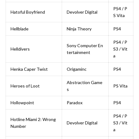
PS4 / P
Hatoful Boyfriend
Devolver Digital
S Vita
Hellblade
Ninja Theory
PS4
PS4 / P
Sony Computer En
Helldivers
S3 / Vit
tertainment
a
Henka Caper Twist
Origaminc
PS4
Abstraction Game
Heroes of Loot
PS Vita
s
Hollowpoint
Paradox
PS4
PS4 / P
Hotline Miami 2: Wrong
Devolver Digital
S3 / Vit
Number
a