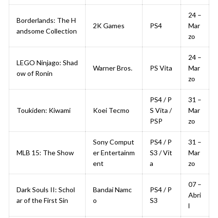
24 –
Borderlands: The H
2K Games
PS4
Mar
andsome Collection
zo
24 –
LEGO Ninjago: Shad
Warner Bros.
PS Vita
Mar
ow of Ronin
zo
PS4 / P
31 –
Toukiden: Kiwami
Koei Tecmo
S Vita /
Mar
PSP
zo
Sony Comput
PS4 / P
31 –
MLB 15: The Show
er Entertainm
S3 / Vit
Mar
ent
a
zo
07 –
Dark Souls II: Schol
Bandai Namc
PS4 / P
Abri
ar of the First Sin
o
S3
l