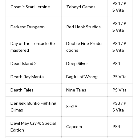
PS4 / P
Cosmic Star Heroine
Zeboyd Games
S Vita
PS4 / P
Darkest Dungeon
Red Hook Studios
S Vita
Day of the Tentacle Re
Double Fine Produ
PS4 / P
mastered
ctions
S Vita
Dead Island 2
Deep Silver
PS4
Death Ray Manta
Bagful of Wrong
PS Vita
Death Tales
Nine Tales
PS Vita
Dengeki Bunko Fighting
PS3 / P
SEGA
Climax
S Vita
Devil May Cry 4: Special
Capcom
PS4
Edition