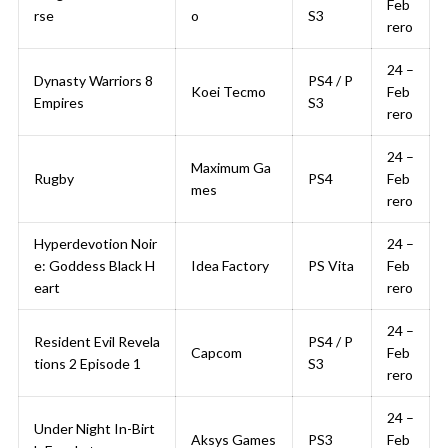
Feb
rse
o
S3
rero
24 –
Dynasty Warriors 8
PS4 / P
Koei Tecmo
Feb
Empires
S3
rero
24 –
Maximum Ga
Rugby
PS4
Feb
mes
rero
Hyperdevotion Noir
24 –
e: Goddess Black H
Idea Factory
PS Vita
Feb
eart
rero
24 –
Resident Evil Revela
PS4 / P
Capcom
Feb
tions 2 Episode 1
S3
rero
24 –
Under Night In-Birt
Aksys Games
PS3
Feb