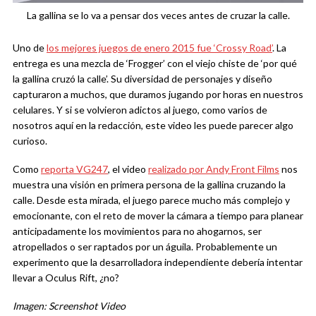
La gallina se lo va a pensar dos veces antes de cruzar la calle.
Uno de
los mejores juegos de enero 2015 fue ‘Crossy Road’
. La
entrega es una mezcla de ‘Frogger’ con el viejo chiste de ‘por qué
la gallina cruzó la calle’. Su diversidad de personajes y diseño
capturaron a muchos, que duramos jugando por horas en nuestros
celulares. Y si se volvieron adictos al juego, como varios de
nosotros aquí en la redacción, este video les puede parecer algo
curioso.
Como
reporta VG247
, el video
realizado por Andy Front Films
nos
muestra una visión en primera persona de la gallina cruzando la
calle. Desde esta mirada, el juego parece mucho más complejo y
emocionante, con el reto de mover la cámara a tiempo para planear
anticipadamente los movimientos para no ahogarnos, ser
atropellados o ser raptados por un águila. Probablemente un
experimento que la desarrolladora independiente debería intentar
llevar a Oculus Rift, ¿no?
Imagen: Screenshot Video