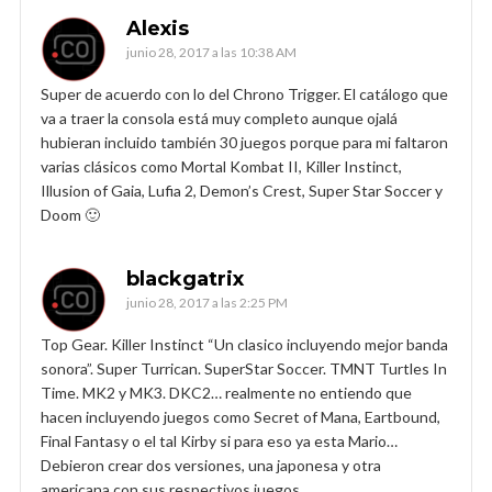
Alexis
junio 28, 2017 a las 10:38 AM
Super de acuerdo con lo del Chrono Trigger. El catálogo que
va a traer la consola está muy completo aunque ojalá
hubieran incluido también 30 juegos porque para mi faltaron
varias clásicos como Mortal Kombat II, Killer Instinct,
Illusion of Gaia, Lufia 2, Demon’s Crest, Super Star Soccer y
Doom 🙂
blackgatrix
junio 28, 2017 a las 2:25 PM
Top Gear. Killer Instinct “Un clasico incluyendo mejor banda
sonora”. Super Turrican. SuperStar Soccer. TMNT Turtles In
Time. MK2 y MK3. DKC2… realmente no entiendo que
hacen incluyendo juegos como Secret of Mana, Eartbound,
Final Fantasy o el tal Kirby si para eso ya esta Mario…
Debieron crear dos versiones, una japonesa y otra
americana con sus respectivos juegos