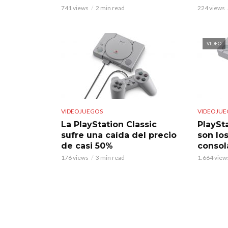
741 views
2 min read
224 views
VIDEO
VIDEOJUEGOS
VIDEOJUE
La PlayStation Classic
PlaySta
sufre una caída del precio
son lo
de casi 50%
consol
176 views
3 min read
1.664 view