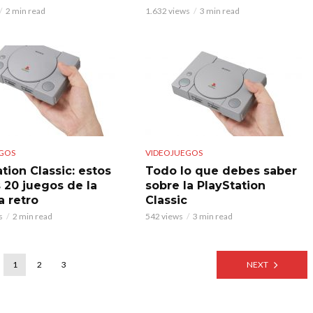
2 min read
1.632 views
3 min read
GOS
VIDEOJUEGOS
tion Classic: estos
Todo lo que debes saber
s 20 juegos de la
sobre la PlayStation
a retro
Classic
s
2 min read
542 views
3 min read
1
2
3
NEXT