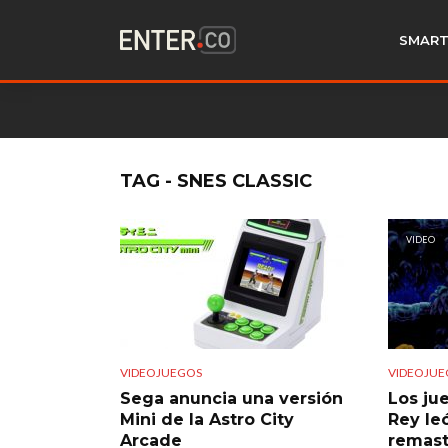
SMART
TAG - SNES CLASSIC
VIDEO
VIDEOJUEGOS
VIDEOJUE
Sega anuncia una versión
Los ju
Mini de la Astro City
Rey le
Arcade
remast