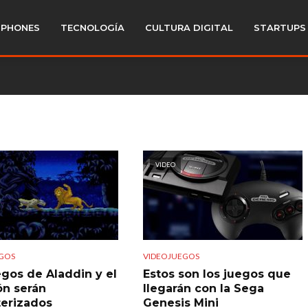
PHONES
TECNOLOGÍA
CULTURA DIGITAL
STARTUPS
VIDEO
GOS
VIDEOJUEGOS
egos de Aladdin y el
Estos son los juegos que
ón serán
llegarán con la Sega
erizados
Genesis Mini