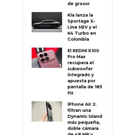
de grosor
Kia lanza la
Sportage X-
Line HEV y el
K4 Turbo en
Colombia
El REDMI K100
Pro Max
recupera el
subwoofer
integrado y
apuesta por
pantalla de 185
Hz
iPhone Air 2:
filtran una
Dynamic Island
más pequeña,
doble cámara
de 48 MP y