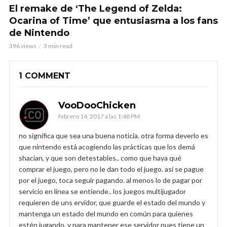
El remake de ‘The Legend of Zelda:
Ocarina of Time’ que entusiasma a los fans
de Nintendo
396 views
3 min read
1 COMMENT
VooDooChicken
febrero 14, 2017 a las 1:48 PM
no significa que sea una buena noticia. otra forma deverlo es
que nintendo está acogiendo las prácticas que los demá
shacían, y que son detestables.. como que haya qué
comprar el juego, pero no le dan todo el juego. así se pague
por el juego, toca seguir pagando. al menos lo de pagar por
servicio en línea se entiende.. los juegos multijugador
requieren de uns ervidor, que guarde el estado del mundo y
mantenga un estado del mundo en común para quienes
estén jugando, y para mantener ese servidor pues tiene un