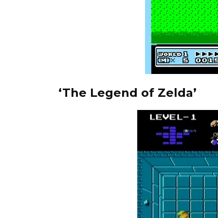
‘The Legend of Zelda’