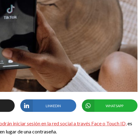
LINKEDIN
WHATSAPP
odrán iniciar sesión en la red social a través Face o Touch ID,
es
 en lugar de una contraseña.