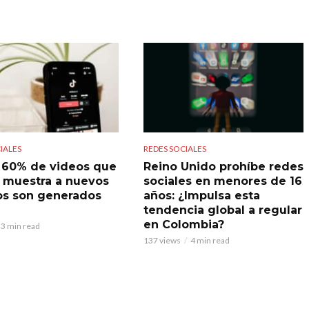
IALES
REDES SOCIALES
l 60% de videos que
Reino Unido prohíbe redes
 muestra a nuevos
sociales en menores de 16
os son generados
años: ¿Impulsa esta
tendencia global a regular
en Colombia?
3 min read
137 views
4 min read