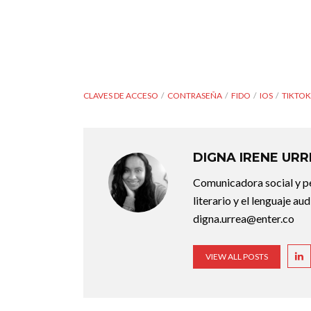
CLAVES DE ACCESO
CONTRASEÑA
FIDO
IOS
TIKTOK
DIGNA IRENE UR
Comunicadora social y pe
literario y el lenguaje au
digna.urrea@enter.co
VIEW ALL POSTS