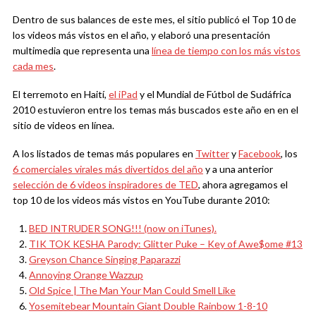
Dentro de sus balances de este mes, el sitio publicó el Top 10 de
los videos más vistos en el año, y elaboró una presentación
multimedia que representa una
línea de tiempo con los más vistos
cada mes
.
El terremoto en Haití,
el iPad
y el Mundial de Fútbol de Sudáfrica
2010 estuvieron entre los temas más buscados este año en en el
sitio de videos en línea.
A los listados de temas más populares en
Twitter
y
Facebook
, los
6 comerciales virales más divertidos del año
y a una anterior
selección de 6 videos inspiradores de TED
, ahora agregamos el
top 10 de los videos más vistos en YouTube durante 2010:
BED INTRUDER SONG!!! (now on iTunes).
TIK TOK KESHA Parody: Glitter Puke – Key of Awe$ome #13
Greyson Chance Singing Paparazzi
Annoying Orange Wazzup
Old Spice | The Man Your Man Could Smell Like
Yosemitebear Mountain Giant Double Rainbow 1-8-10