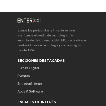
Somos los periodistas e ingenieros que
escribimos el medio de tecnología más
importante de Colombia, ENTER, que le ofrece
contenido sobre tecnología y cultura digital
desde 1996.
SECCIONES DESTACADAS
Cultura Digital
Eventos
Entretenimiento
Apps & Software
ENLACES DE INTERÉS