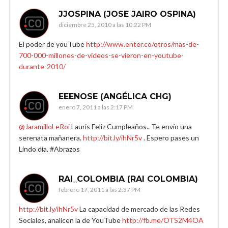
JJOSPINA (JOSE JAIRO OSPINA)
diciembre 25, 2010 a las 10:22 PM
El poder de youTube
http://www.enter.co/otros/mas-de-
700-000-millones-de-videos-se-vieron-en-youtube-
durante-2010/
EEENOSE (ANGÉLICA CHG)
enero 7, 2011 a las 2:17 PM
@JaramilloLeRoi
Lauris Feliz Cumpleaños.. Te envío una
serenata mañanera.
http://bit.ly/ihNr5v
. Espero pases un
Lindo día. #Abrazos
RAI_COLOMBIA (RAI COLOMBIA)
febrero 17, 2011 a las 2:37 PM
http://bit.ly/ihNr5v
La capacidad de mercado de las Redes
Sociales, analicen la de YouTube
http://fb.me/OTS2M4OA