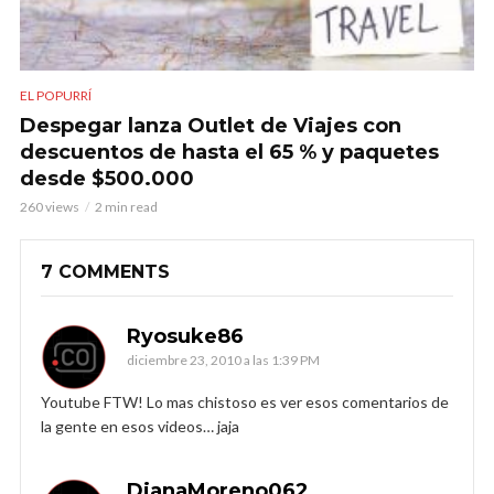
EL POPURRÍ
Despegar lanza Outlet de Viajes con
descuentos de hasta el 65 % y paquetes
desde $500.000
260 views
2 min read
7 COMMENTS
Ryosuke86
diciembre 23, 2010 a las 1:39 PM
Youtube FTW! Lo mas chistoso es ver esos comentarios de
la gente en esos videos… jaja
DianaMoreno062