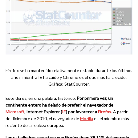
Firefox se ha mantenido relativamente estable durante los últimos
años, mientra IE ha caído y Chrome es el que más ha crecido.
Gráfica: StatCounter.
Este día es, en una palabra, histórico.
Por primera vez, un
co
nt
inente entero ha dejado de preferir el navegador de
Microsoft
, Internet Explorer (
IE
) por favorecer a
Firefox
.
A partir
de diciembre de 2010, el navegador de
Mozilla
es el miembro más
reciente de la realeza europea.
Las estadísticas muestran que Firefo
x
tiene
38,11% del mercado