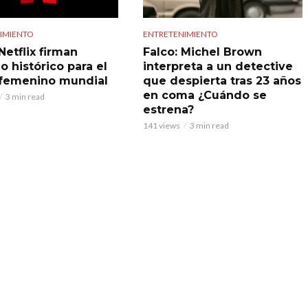
IMIENTO
ENTRETENIMIENTO
Netflix firman
Falco: Michel Brown
o histórico para el
interpreta a un detective
 femenino mundial
que despierta tras 23 años
en coma ¿Cuándo se
3 min read
estrena?
141 views
3 min read