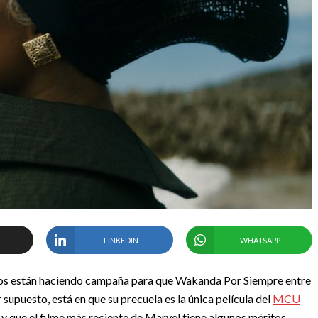
LINKEDIN
WHATSAPP
os están haciendo campaña para que Wakanda Por Siempre entre
 supuesto, está en que su precuela es la única película del
MCU
y que el filme más reciente de Marvel tiene algunos méritos