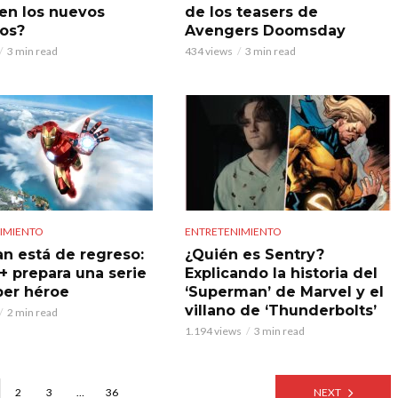
 en los nuevos
de los teasers de
los?
Avengers Doomsday
3 min read
434 views
3 min read
IMIENTO
ENTRETENIMIENTO
an está de regreso:
¿Quién es Sentry?
+ prepara una serie
Explicando la historia del
per héroe
‘Superman’ de Marvel y el
villano de ‘Thunderbolts’
2 min read
1.194 views
3 min read
2
3
…
36
NEXT