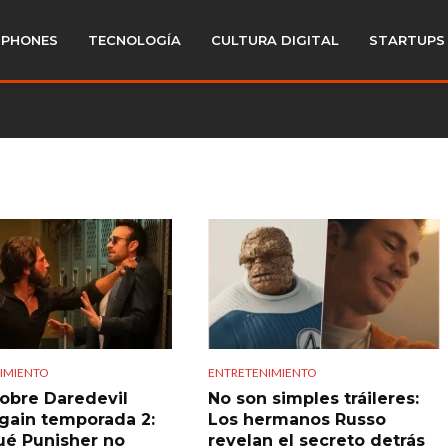
PHONES
TECNOLOGÍA
CULTURA DIGITAL
STARTUPS
IMIENTO
ENTRETENIMIENTO
obre Daredevil
No son simples tráileres:
gain temporada 2:
Los hermanos Russo
ué Punisher no
revelan el secreto detrás