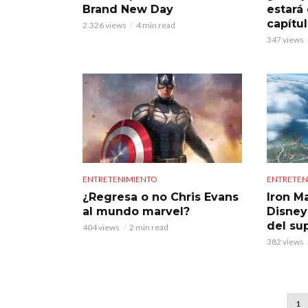
Brand New Day
estará
capítu
2.326 views
4 min read
347 views
ENTRETENIMIENTO
ENTRETEN
¿Regresa o no Chris Evans
Iron M
al mundo marvel?
Disney
del su
404 views
2 min read
382 views
1