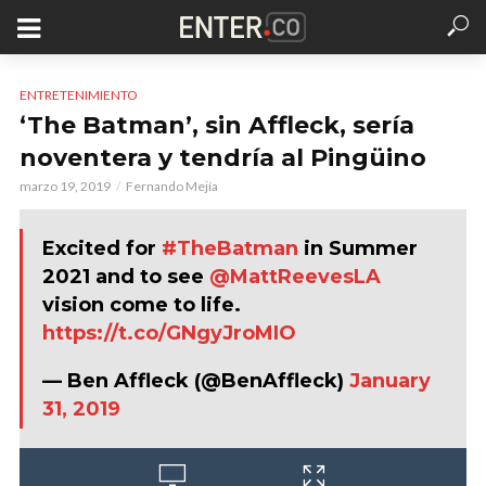
ENTRETENIMIENTO
‘The Batman’, sin Affleck, sería
noventera y tendría al Pingüino
marzo 19, 2019
Fernando Mejía
Excited for
#TheBatman
in Summer
2021 and to see
@MattReevesLA
vision come to life.
https://t.co/GNgyJroMIO
— Ben Affleck (@BenAffleck)
January
31, 2019