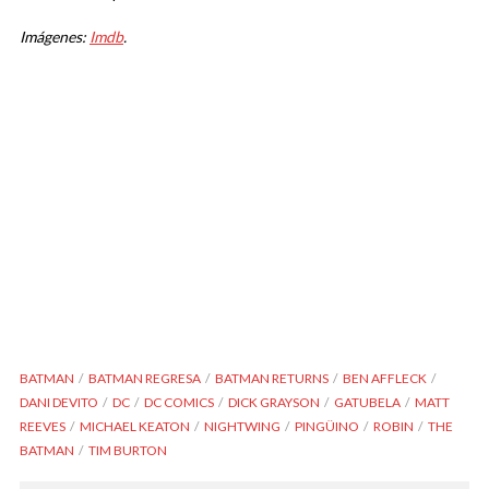
Imágenes:
Imdb
.
BATMAN
BATMAN REGRESA
BATMAN RETURNS
BEN AFFLECK
DANI DEVITO
DC
DC COMICS
DICK GRAYSON
GATUBELA
MATT
REEVES
MICHAEL KEATON
NIGHTWING
PINGÜINO
ROBIN
THE
BATMAN
TIM BURTON