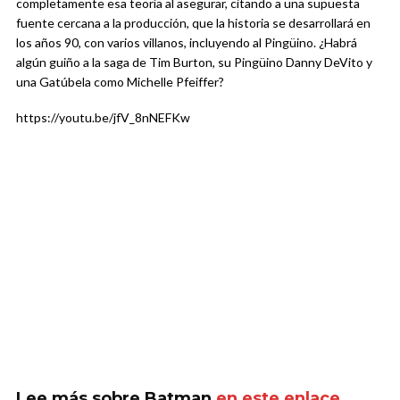
completamente esa teoría al asegurar, citando a una supuesta
fuente cercana a la producción, que la historia se desarrollará en
los años 90, con varios villanos, incluyendo al Pingüino. ¿Habrá
algún guiño a la saga de Tim Burton, su Pingüino Danny DeVito y
una Gatúbela como Michelle Pfeiffer?
https://youtu.be/jfV_8nNEFKw
Lee más sobre Batman
en este enlace
.