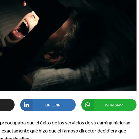
LINKEDIN
WHATSAPP
reocupaba que el éxito de los servicios de streaming hicieran
s exactamente qué hizo que el famoso director decidiera que
n dos de ellos.