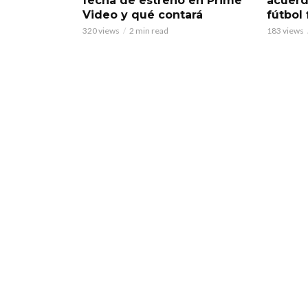
fecha de estreno en Prime
acuerd
Video y qué contará
fútbol
320 views
2 min read
183 views