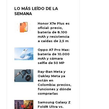
LO MÁS LEÍDO DE LA
SEMANA
Honor X7e Plus es
oficial: precio,
batería de 8.100
mAh y resistencia
a caídas de 2,5 m
Oppo A7 Pro Max:
batería de 10.000
mAh y cámara
selfie de 50 MP
Ray-Ban Meta y
Oakley Meta ya
están en
Colombia: precios,
funciones y dónde
comprarlas
Samsung Galaxy Z
Fold8 Ultra vs.