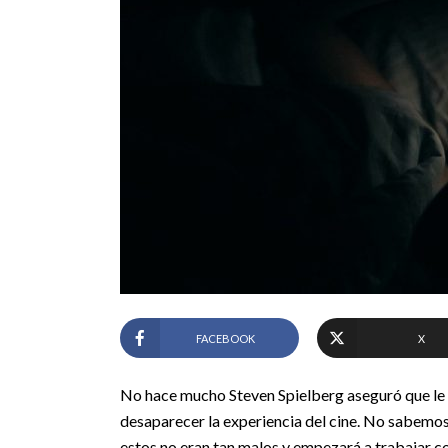
FACEBOOK
X
No hace mucho Steven Spielberg aseguró que le p
desaparecer la experiencia del cine. No sabemo
estos no eran tan malos y empezará a trabajar co