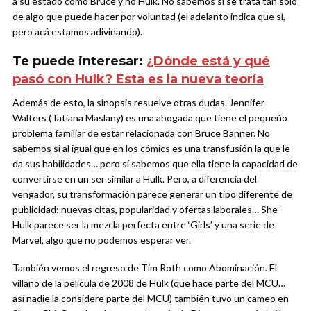
a su estado como Bruce y no Hulk. No sabemos si se trata tan solo
de algo que puede hacer por voluntad (el adelanto indica que sí,
pero acá estamos adivinando).
Te puede interesar:
¿Dónde está y qué
pasó con Hulk? Esta es la nueva teoría
Además de esto, la sinopsis resuelve otras dudas. Jennifer
Walters (Tatiana Maslany) es una abogada que tiene el pequeño
problema familiar de estar relacionada con Bruce Banner. No
sabemos si al igual que en los cómics es una transfusión la que le
da sus habilidades… pero sí sabemos que ella tiene la capacidad de
convertirse en un ser similar a Hulk. Pero, a diferencia del
vengador, su transformación parece generar un tipo diferente de
publicidad: nuevas citas, popularidad y ofertas laborales… She-
Hulk parece ser la mezcla perfecta entre ‘Girls’ y una serie de
Marvel, algo que no podemos esperar ver.
También vemos el regreso de Tim Roth como Abominación. El
villano de la película de 2008 de Hulk (que hace parte del MCU…
así nadie la considere parte del MCU) también tuvo un cameo en