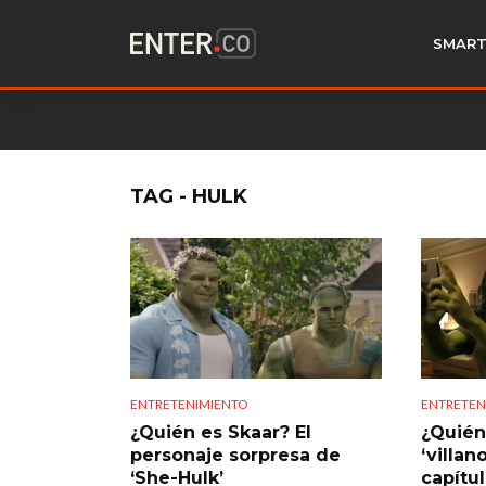
SMART
TAG - HULK
ENTRETENIMIENTO
ENTRETEN
¿Quién es Skaar? El
¿Quién
personaje sorpresa de
‘villan
‘She-Hulk’
capítu