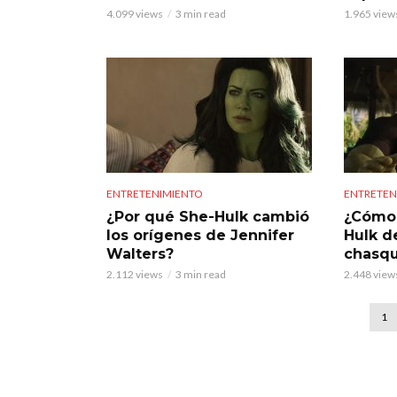
4.099 views
3 min read
1.965 view
ENTRETENIMIENTO
ENTRETEN
¿Por qué She-Hulk cambió
¿Cómo 
los orígenes de Jennifer
Hulk d
Walters?
chasq
2.112 views
3 min read
2.448 view
1