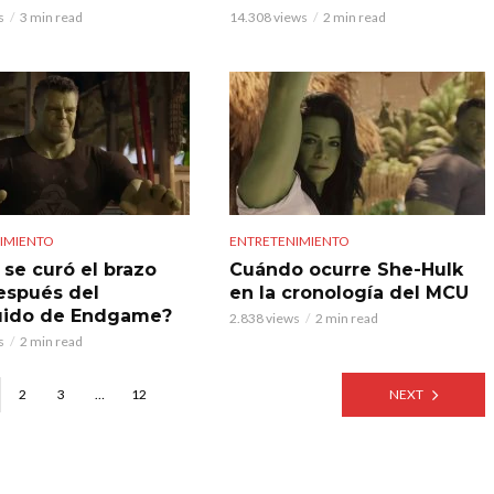
s
3 min read
14.308 views
2 min read
IMIENTO
ENTRETENIMIENTO
se curó el brazo
Cuándo ocurre She-Hulk
espués del
en la cronología del MCU
uido de Endgame?
2.838 views
2 min read
s
2 min read
2
3
…
12
NEXT