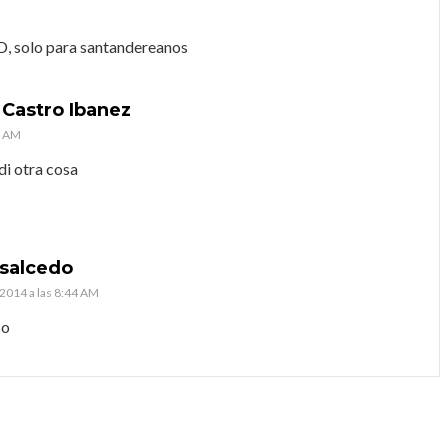
, solo para santandereanos
 Castro Ibanez
9 AM
di otra cosa
 salcedo
2014 a las 8:44 AM
so