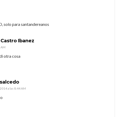
, solo para santandereanos
 Castro Ibanez
9 AM
di otra cosa
 salcedo
2014 a las 8:44 AM
so