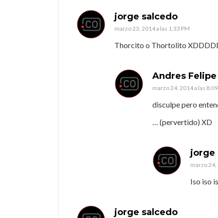
jorge salcedo
marzo 23, 2014 a las 1:33 PM
Thorcito o Thortolito XDDDDD
Andres Felipe
marzo 24, 2014 a las 8:0
disculpe pero enten
… (pervertido) XD
jorge
marzo 24, 
Iso iso i
jorge salcedo