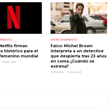
IMIENTO
ENTRETENIMIENTO
Netflix firman
Falco: Michel Brown
o histórico para el
interpreta a un detective
 femenino mundial
que despierta tras 23 años
en coma ¿Cuándo se
3 min read
estrena?
139 views
3 min read