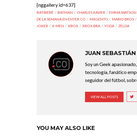
[nggallery id=637]
BATIBEBÉ
BATMAN
CHARLES XAVIER
EMMA WATSON
DE LA SEMANA EN ENTER.CO
MAGENTO
MARIO BROS
JOKER
X-MEN
XBOX
XBOX BRA
YODA
ZELDA
JUAN SEBASTIÁN
Soy un Geek apasionado,
tecnología, fanático empe
seguidor del fútbol, sobr
VIEW ALL POSTS
YOU MAY ALSO LIKE