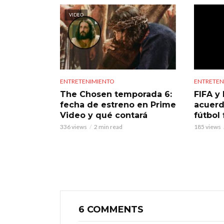
VIDEO
ENTRETENIMIENTO
ENTRETEN
The Chosen temporada 6:
FIFA y 
fecha de estreno en Prime
acuerd
Video y qué contará
fútbol
336 views
2 min read
185 views
6 COMMENTS