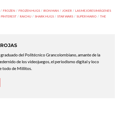
FROZEN
FROZEN HUGS
IRON MAN
JOKER
LAS MEJORES IMÁGENES
PINTEREST
RAICHU
SHARK HUGS
STAR WARS
SUPER MARIO
THE
 ROJAS
 graduado del Politécnico Grancolombiano, amante de la
dernido de los videojuegos, el periodismo digital y loco
e todo de Millitos.