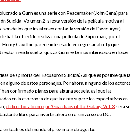
olucrado a Gunn es una serie con Peacemaker (John Cena) para
Suicida: Volumen 2’, si esta versión de la película motiva al
i son de los que insisten en contar la versión de David Ayer).
n le había ofrecido realizar una película de Superman, que el
Henry Cavill no parece interesado en regresar al rol y que
irector rienda suelta, quizás Gunn esté más interesado en hacer
as de spinoffs del ‘Escuadrón Suicida’. Así que es posible que la
 en alguno de estos personajes. Por ahora, ninguno de los actores
’ han confirmado planes para alguna secuela, así que las
as en la esperanza de que la cinta supere las expectativas en
so,
el director afirmó que ‘Guardians of the Galaxy. Vol. 3’
será su
bastante libre para invertir ahora en el universo de DC.
rá en teatros del mundo el próximo 5 de agosto.