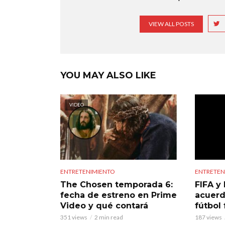
VIEW ALL POSTS
YOU MAY ALSO LIKE
VIDEO
ENTRETENIMIENTO
ENTRETEN
The Chosen temporada 6:
FIFA y 
fecha de estreno en Prime
acuerd
Video y qué contará
fútbol
351 views
2 min read
187 views