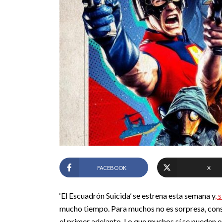
FACEBOOK
X
‘El Escuadrón Suicida’ se estrena esta semana y
, 
mucho tiempo. Para muchos no es sorpresa, cons
el primer adelanto. Lo que muchos sí se pueden es