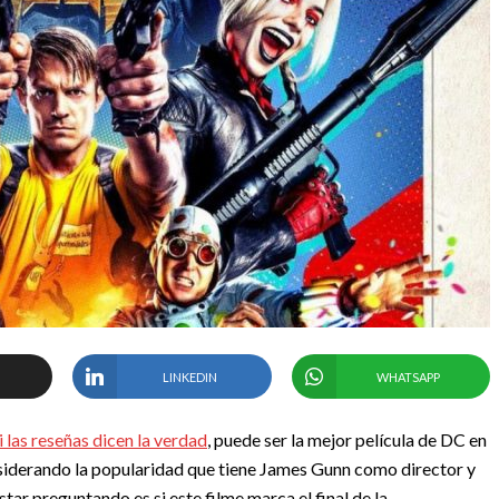
LINKEDIN
WHATSAPP
si las reseñas dicen la verdad
, puede ser la mejor película de DC en
iderando la popularidad que tiene James Gunn como director y
tar preguntando es si este filme marca el final de la