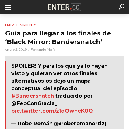
ENTRETENIMIENTO
Guía para llegar a los finales de
‘Black Mirror: Bandersnatch’
enero 2, 2019
Fernando Mejía
SPOILER! Y para los que ya lo hayan
visto y quieran ver otros finales
alternativos os dejo un mapa
conceptual del episodio
#Bandersnatch
traducido por
@FeoConGracia_
pic.twitter.com/z1qQwhcK0Q
— Robe Román (@roberomanortiz)