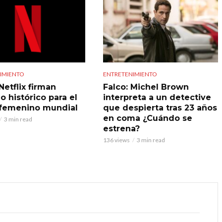
IMIENTO
ENTRETENIMIENTO
Netflix firman
Falco: Michel Brown
o histórico para el
interpreta a un detective
 femenino mundial
que despierta tras 23 años
en coma ¿Cuándo se
3 min read
estrena?
136 views
3 min read