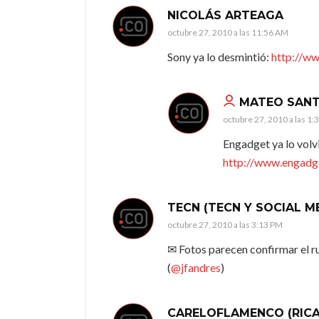
NICOLÁS ARTEAGA
octubre 27, 2010 a las 11:56 AM
Sony ya lo desmintió:
http://w
MATEO SAN
octubre 27, 2010 a las 1:
Engadget ya lo volv
http://www.engadge
TECN (TECN Y SOCIAL M
octubre 27, 2010 a las 3:13 PM
✉ Fotos parecen confirmar el 
(
@jfandres
)
CARELOFLAMENCO (RIC