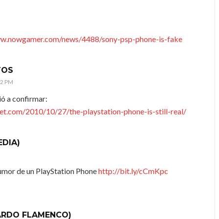
ww.nowgamer.com/news/4488/sony-psp-phone-is-fake
TOS
32 PM
ió a confirmar:
t.com/2010/10/27/the-playstation-phone-is-still-real/
EDIA)
rumor de un PlayStation Phone
http://bit.ly/cCmKpc
ARDO FLAMENCO)