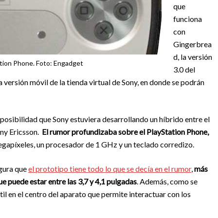
que
funciona
con
Gingerbrea
d, la versión
ation Phone. Foto: Engadget
3.0 del
versión móvil de la tienda virtual de Sony, en donde se podrán
osibilidad que Sony estuviera desarrollando un híbrido entre el
ony Ericsson.
El rumor profundizaba sobre el PlayStation Phone,
gapíxeles, un procesador de 1 GHz y un teclado corredizo.
egura que
el prototipo tiene todo lo que se decía en el rumor
,
más
puede estar entre las 3,7 y 4,1 pulgadas
. Además, como se
il en el centro del aparato que permite interactuar con los