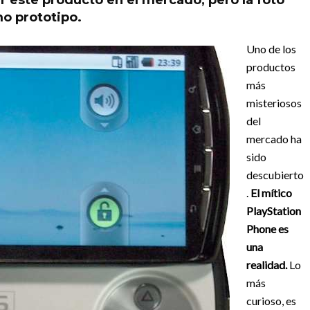
r este producto en el mercado, pero la foto
o prototipo.
Uno de los
productos
más
misteriosos
del
mercado ha
sido
descubierto
.
El mítico
PlayStation
Phone es
una
realidad.
Lo
más
curioso, es