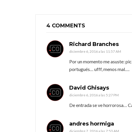
4 COMMENTS
Richard Branches
diciembre 6, 2016 a las 11:57 AM
Por un momento me asuste: pica-
portugués… ufff, menos mal….
David Ghisays
diciembre 6, 2016 a las 5:27 PM
De entrada se ve horrorosa… Ca
andres hormiga
diciembre 7, 2016 a las 7:53 AM