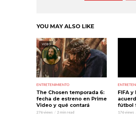
YOU MAY ALSO LIKE
VIDEO
ENTRETENIMIENTO
ENTRETEN
The Chosen temporada 6:
FIFA y 
fecha de estreno en Prime
acuerd
Video y qué contará
fútbol
276 views
2 min read
176 views