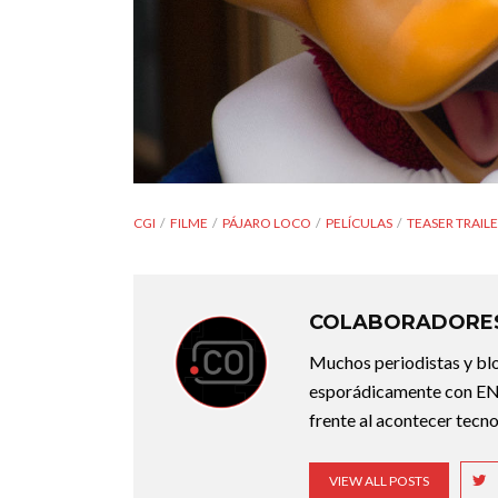
CGI
FILME
PÁJARO LOCO
PELÍCULAS
TEASER TRAIL
COLABORADORES
Muchos periodistas y bl
esporádicamente con ENT
frente al acontecer tecno
VIEW ALL POSTS