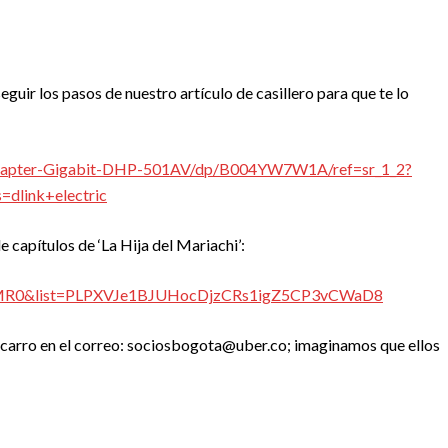
guir los pasos de nuestro artículo de casillero para que te lo
Adapter-Gigabit-DHP-501AV/dp/B004YW7W1A/ref=sr_1_2?
dlink+electric
de capítulos de ‘La Hija del Mariachi’:
2eMR0&list=PLPXVJe1BJUHocDjzCRs1igZ5CP3vCWaD8
carro en el correo:
sociosbogota@uber.co
; imaginamos que ellos