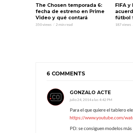
The Chosen temporada 6:
FIFA y 
fecha de estreno en Prime
acuerd
Video y qué contará
fútbol
350 views
2 min read
187 views
6 COMMENTS
GONZALO ACTE
julio 24, 2014 a las 4:42 PM
Para el que quiere el tablero el
https://www.youtube.com/wa
PD: se consiguen modelos más 