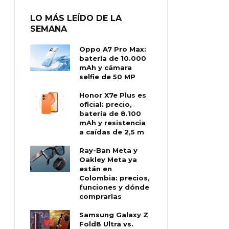
LO MÁS LEÍDO DE LA
SEMANA
Oppo A7 Pro Max:
batería de 10.000
mAh y cámara
selfie de 50 MP
Honor X7e Plus es
oficial: precio,
batería de 8.100
mAh y resistencia
a caídas de 2,5 m
Ray-Ban Meta y
Oakley Meta ya
están en
Colombia: precios,
funciones y dónde
comprarlas
Samsung Galaxy Z
Fold8 Ultra vs.