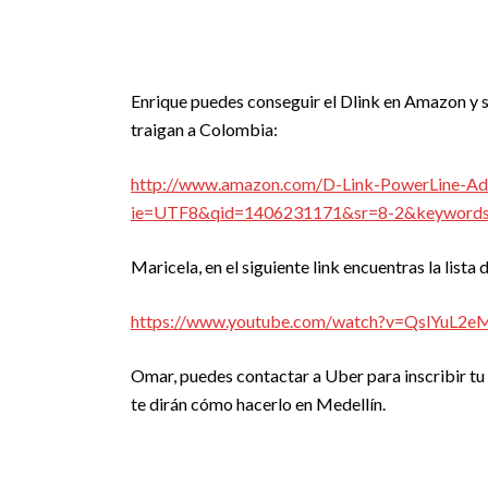
Enrique puedes conseguir el Dlink en Amazon y se
traigan a Colombia:
http://www.amazon.com/D-Link-PowerLine-
ie=UTF8&qid=1406231171&sr=8-2&keywords=
Maricela, en el siguiente link encuentras la lista 
https://www.youtube.com/watch?v=QslYuL
Omar, puedes contactar a Uber para inscribir tu 
te dirán cómo hacerlo en Medellín.