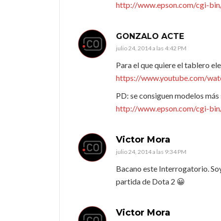
http://www.epson.com/cgi-b
GONZALO ACTE
julio 24, 2014 a las 4:42 PM
Para el que quiere el tablero el
https://www.youtube.com/wa
PD: se consiguen modelos más 
http://www.epson.com/cgi-b
Victor Mora
julio 24, 2014 a las 9:34 PM
Bacano este Interrogatorio. Soy
partida de Dota 2 😀
Victor Mora