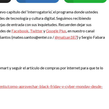
uevo capítulo del ‘Interrogatorio’, el programa donde ustedes
s de tecnología y cultura digital. Seguimos recibiendo
ejas de entrada con sus inquietudes. Recuerden dejar sus
edes de
Facebook
,
Twitter
y
Google Plus
, en nuestro canal
Santos (
mateo.santos@enter.co
/
@matsan187
) y Sergio Fabara
rt y seguir el artículo de compras por internet para que te lo
imiento/como-aprovechar-black-friday-y-cyber-monday-desde-