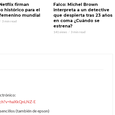
Netflix firman
Falco: Michel Brown
o histórico para el
interpreta a un detective
 femenino mundial
que despierta tras 23 años
en coma ¿Cuándo se
3 min read
estrena?
141 views
3 min read
ectrónico:
tch?v=haXkQnLNZ-E
sencillos (también de epson)