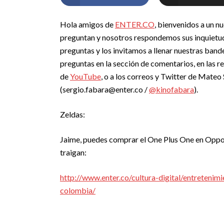
Hola amigos de
ENTER.CO
, bienvenidos a un n
preguntan y nosotros respondemos sus inquietude
preguntas y los invitamos a llenar nuestras band
preguntas en la sección de comentarios, en las r
de
YouTube
, o a los correos y Twitter de Mateo 
(
sergio.fabara@enter.co
/
@kinofabara
).
Zeldas:
Jaime, puedes comprar el One Plus One en Oppoma
traigan:
http://www.enter.co/cultura-digital/entreten
colombia/