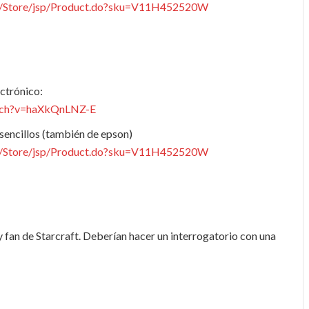
in/Store/jsp/Product.do?sku=V11H452520W
ectrónico:
tch?v=haXkQnLNZ-E
sencillos (también de epson)
in/Store/jsp/Product.do?sku=V11H452520W
 fan de Starcraft. Deberían hacer un interrogatorio con una