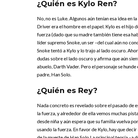
¿Quién es Kylo Ren?
No, no es Luke. Algunos aún tenían esa idea en 
Driver era el hombre en el papel. Kylo es el hijo
fuerza (dado que su madre también tiene esa hab
líder supremo Snoke, un ser –del cual aún no co
Snoke tentó a Kylo y lo trajo al lado oscuro. Ahor
dudas sobre el lado oscuro y afirma que aún siente
abuelo, Darth Vader. Pero el personaje se hunde 
padre, Han Solo.
¿Quién es Rey?
Nada concreto es revelado sobre el pasado de es
la fuerza, y alrededor de ella vemos muchas pist
desde niña y aún espera que su familia vuelva por
usando la fuerza. En favor de Kylo, hay que dec
de la muerte de Han Solo.
La principal teoría –a 