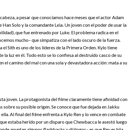
la cabeza, a pesar que conocíamos hace meses que el actor Adam
 de Han Solo y la comandante Leia. Un joven con el poder de usar la
ilidad), que fue entrenado por Luke.
El problema radica en el
nocemos mucho– que simpatiza con el lado oscuro de la fuerza.
a el Sith es uno de los líderes de la Primera Orden.
Kylo tiene
 la luz en él. Todo esto se lo confiesa al destruido casco de su
en el camino del mal con una sola y devastadora acción: mata a su
ta joven. La protagonista del filme claramente tiene afinidad con
as sobre su posible origen. Se conoce que fue dejada en Jakku
 ella.
Al final del filme enfrenta a Kylo Ren y lo vence en combate
ir que estaba herido por un disparo que Chewbacca le asestó luego
donde apuntan algunos flashbacks y diálogos– es que Rey es hija