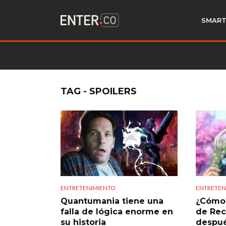
SMART
TAG - SPOILERS
ENTRETENIMIENTO
ENTRETEN
Quantumania tiene una
¿Cómo 
falla de lógica enorme en
de Rec
su historia
despué