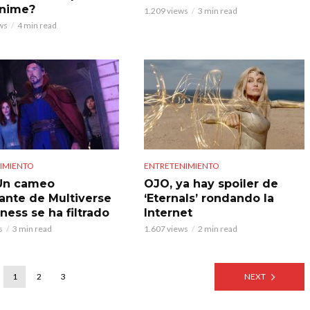
anime?
1.209 views
3 min read
ws
4 min read
IMIENTO
ENTRETENIMIENTO
Un cameo
OJO, ya hay spoiler de
ante de Multiverse
‘Eternals’ rondando la
ness se ha filtrado
Internet
s
3 min read
1.607 views
2 min read
1
2
3
NEXT