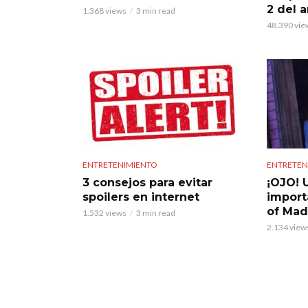
2 del 
1.368 views
3 min read
48.390 vie
ENTRETENIMIENTO
ENTRETEN
3 consejos para evitar
¡OJO! 
spoilers en internet
import
of Mad
1.532 views
3 min read
2.134 view