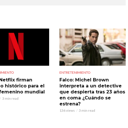
IMIENTO
ENTRETENIMIENTO
Netflix firman
Falco: Michel Brown
o histórico para el
interpreta a un detective
 femenino mundial
que despierta tras 23 años
en coma ¿Cuándo se
3 min read
estrena?
136 views
3 min read