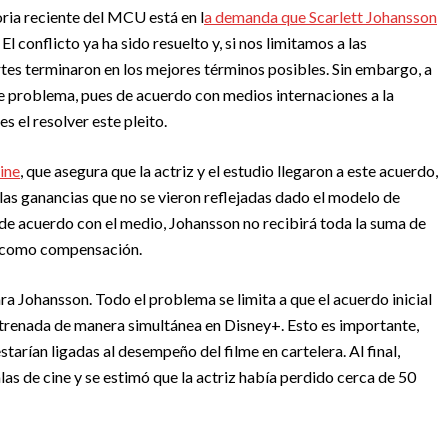
ria reciente del MCU está en l
a demanda que Scarlett Johansson
conflicto ya ha sido resuelto y, si nos limitamos a las
rtes terminaron en los mejores términos posibles. Sin embargo, a
te problema, pues de acuerdo con medios internaciones a la
 el resolver este pleito.
ine
, que asegura que la actriz y el estudio llegaron a este acuerdo,
s ganancias que no se vieron reflejadas dado el modelo de
 de acuerdo con el medio, Johansson no recibirá toda la suma de
os como compensación.
ara Johansson. Todo el problema se limita a que el acuerdo inicial
estrenada de manera simultánea en Disney+. Esto es importante,
starían ligadas al desempeño del filme en cartelera. Al final,
as de cine y se estimó que la actriz había perdido cerca de 50