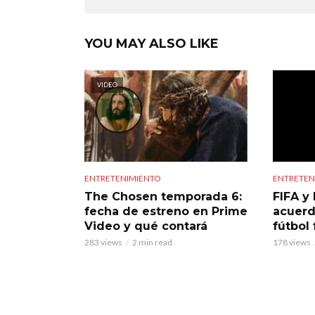
YOU MAY ALSO LIKE
VIDEO
ENTRETENIMIENTO
ENTRETEN
The Chosen temporada 6:
FIFA y 
fecha de estreno en Prime
acuerd
Video y qué contará
fútbol
283 views
2 min read
178 views