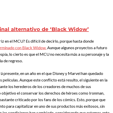
final alternativo de ‘Black Widow’
triz en el MCU? Es difícil de decirlo, porque hasta donde
terminado con Black Widow.
Aunque algunos proyectos a futuro
spía, lo cierto es que el MCU no necesita más a su personaje y la
a de regreso.
rá presente, en un año en el que Disney y Marvel han quedado
películas. Aunque este conflicto está resulto, el siguiente en la
 ante los herederos de los creadores de muchos de sus
mo objetivo el conservar los derechos de héroes como Ironman,
stante criticado por los fans de los cómics. Esto, porque que
nto para capitalizar en uno de sus productos más exitosos, sin
do las condiciones han cambiado, considerando que estamos ante