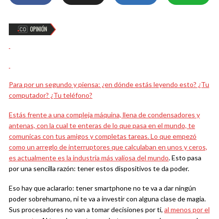
Para por un segundo y piensa: ¿en dónde estás leyendo esto? ¿Tu
computador? ¿Tu teléfono?
Estás frente a una compleja máquina, llena de condensadores y
antenas, con la cual te enteras de lo que pasa en el mundo, te
comunicas con tus amigos y completas tareas. Lo que empezó
como un arreglo de interruptores que calculaban en unos y ceros,
es actualmente es la industria más valiosa del mundo
. Esto pasa
por una sencilla razón: tener estos dispositivos te da poder.
Eso hay que aclararlo: tener smartphone no te va a dar ningún
poder sobrehumano, ni te va a investir con alguna clase de magia.
Sus procesadores no van a tomar decisiones por ti,
al menos por el