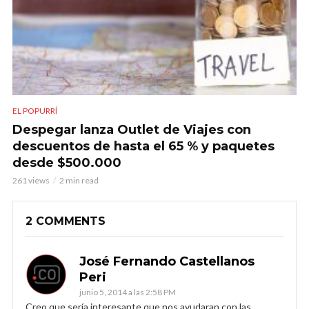
EL POPURRÍ
Despegar lanza Outlet de Viajes con
descuentos de hasta el 65 % y paquetes
desde $500.000
261 views
2 min read
2 COMMENTS
José Fernando Castellanos
Peri
junio 5, 2014 a las 2:58 PM
Creo que sería interesante que nos ayudaran con las