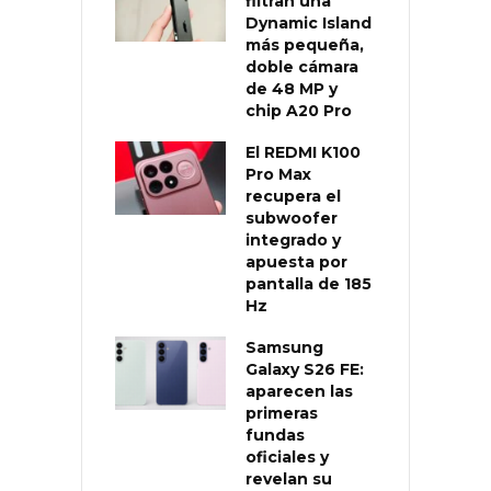
filtran una
Dynamic Island
más pequeña,
doble cámara
de 48 MP y
chip A20 Pro
El REDMI K100
Pro Max
recupera el
subwoofer
integrado y
apuesta por
pantalla de 185
Hz
Samsung
Galaxy S26 FE:
aparecen las
primeras
fundas
oficiales y
revelan su