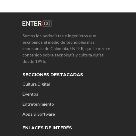
Somos los periodistas e ingenieros que
escribimos el medio de tecnología más
importante de Colombia, ENTER, que le ofrece
contenido sobre tecnología y cultura digital
desde 1996.
SECCIONES DESTACADAS
Cultura Digital
Eventos
Entretenimiento
Apps & Software
ENLACES DE INTERÉS