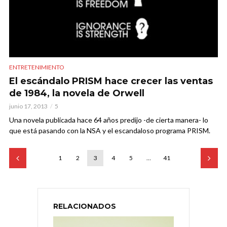
ENTRETENIMIENTO
El escándalo PRISM hace crecer las ventas
de 1984, la novela de Orwell
junio 17, 2013
5
Una novela publicada hace 64 años predijo -de cierta manera- lo
que está pasando con la NSA y el escandaloso programa PRISM.
1
2
3
4
5
…
41
RELACIONADOS