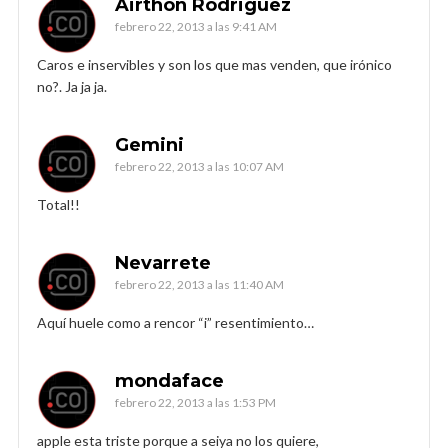
Airthon Rodriguez
febrero 22, 2013 a las 9:41 AM
Caros e inservibles y son los que mas venden, que irónico
no?. Ja ja ja.
Gemini
febrero 22, 2013 a las 10:07 AM
Total!!
Nevarrete
febrero 22, 2013 a las 11:40 AM
Aquí huele como a rencor “i” resentimiento…
mondaface
febrero 22, 2013 a las 1:53 PM
apple esta triste porque a seiya no los quiere,