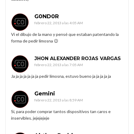
G0ND0R
febrero 22, 2013 a las 4:05 AM
Vi el dibujo de la mano y pensé que estaban patentando la
forma de pedir limosna 😉
JHON ALEXANDER ROJAS VARGAS
febrero 22, 2013 a las 7:05 AM
Ja ja ja ja ja ja ja pedir limosna, estuvo bueno ja ja ja ja ja
Gemini
febrero 22, 2013 a las 8:59 AM
Si, para poder comprar tantos dispositivos tan caros e
inservibles. jejejejeje