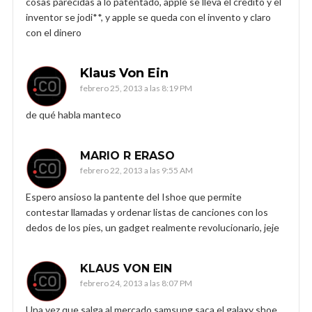
cosas parecidas a lo patentado, apple se lleva el credito y el
inventor se jodi**, y apple se queda con el invento y claro
con el dinero
Klaus Von Ein
febrero 25, 2013 a las 8:19 PM
de qué habla manteco
MARIO R ERASO
febrero 22, 2013 a las 9:55 AM
Espero ansioso la pantente del Ishoe que permite
contestar llamadas y ordenar listas de canciones con los
dedos de los pies, un gadget realmente revolucionario, jeje
KLAUS VON EIN
febrero 24, 2013 a las 8:07 PM
Una vez que salga al mercado samsung saca el galaxy shoe