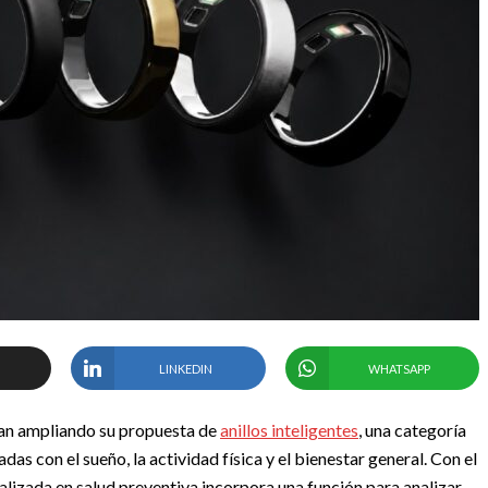
LINKEDIN
WHATSAPP
úan ampliando su propuesta de
anillos inteligentes
, una categoría
as con el sueño, la actividad física y el bienestar general. Con el
alizada en salud preventiva incorpora una función para analizar