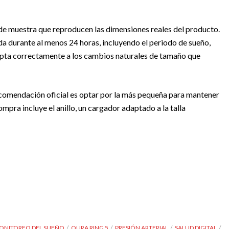
s de muestra que reproducen las dimensiones reales del producto.
gida durante al menos 24 horas, incluyendo el periodo de sueño,
dapta correctamente a los cambios naturales de tamaño que
ecomendación oficial es optar por la más pequeña para mantener
mpra incluye el anillo, un cargador adaptado a la talla
ONITOREO DEL SUEÑO
OURA RING 5
PRESIÓN ARTERIAL
SALUD DIGITAL