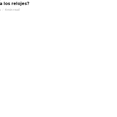
a los relojes?
s
4 min read