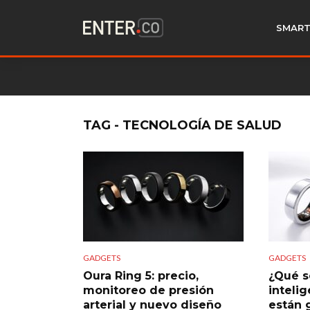
SMART
TAG - TECNOLOGÍA DE SALUD
GADGETS
GADGETS
Oura Ring 5: precio,
¿Qué so
monitoreo de presión
inteli
arterial y nuevo diseño
están 