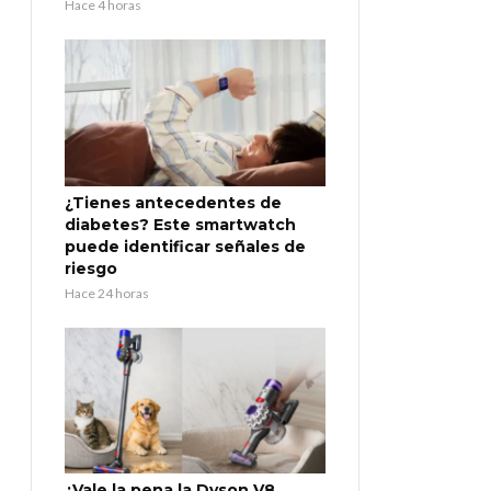
Hace 4 horas
¿Tienes antecedentes de
diabetes? Este smartwatch
puede identificar señales de
riesgo
Hace 24 horas
¿Vale la pena la Dyson V8