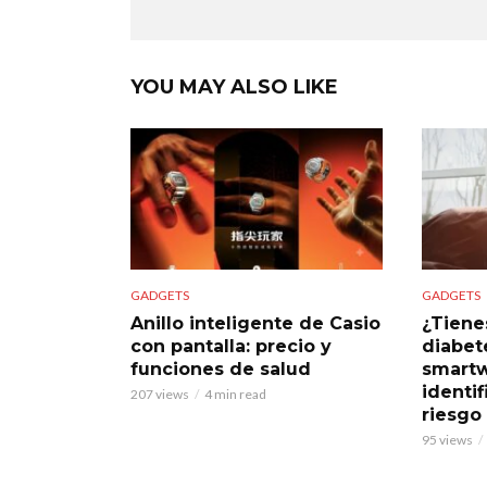
YOU MAY ALSO LIKE
GADGETS
GADGETS
Anillo inteligente de Casio
¿Tiene
con pantalla: precio y
diabet
funciones de salud
smart
identif
207 views
4 min read
riesgo
95 views