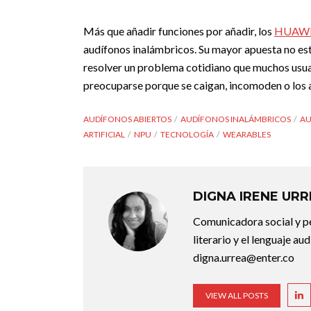
Más que añadir funciones por añadir, los
HUAW
audífonos inalámbricos. Su mayor apuesta no está 
resolver un problema cotidiano que muchos usuar
preocuparse porque se caigan, incomoden o los 
AUDÍFONOS ABIERTOS
AUDÍFONOS INALÁMBRICOS
AU
ARTIFICIAL
NPU
TECNOLOGÍA
WEARABLES
DIGNA IRENE UR
Comunicadora social y pe
literario y el lenguaje au
digna.urrea@enter.co
VIEW ALL POSTS