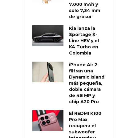
7.000 mAh y
solo 7,34 mm
de grosor
Kia lanza la
Sportage X-
Line HEV y el
K4 Turbo en
Colombia
iPhone Air 2:
filtran una
Dynamic Island
más pequeña,
doble cámara
de 48 MP y
chip A20 Pro
El REDMI K100
Pro Max
recupera el
subwoofer
integrado y