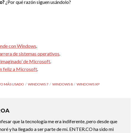
zo?
¿Por qué razón siguen usándolo?
rende con Windows
.
arrera de sistemas operativos
.
eimaginado’ de Microsoft
.
n feliz a Microsoft
.
VO MÁS USADO
WINDOWS 7
WINDOWS 8
WINDOWS XP
ROA
fesar que la tecnología me era indiferente, pero desde que
oré y ha llegado a ser parte de mí. ENTER.CO ha sido mi