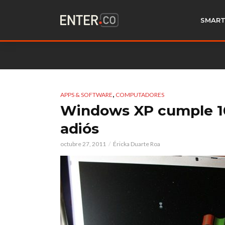
SMART
,
APPS & SOFTWARE
COMPUTADORES
Windows XP cumple 10 
adiós
octubre 27, 2011
Éricka Duarte Roa