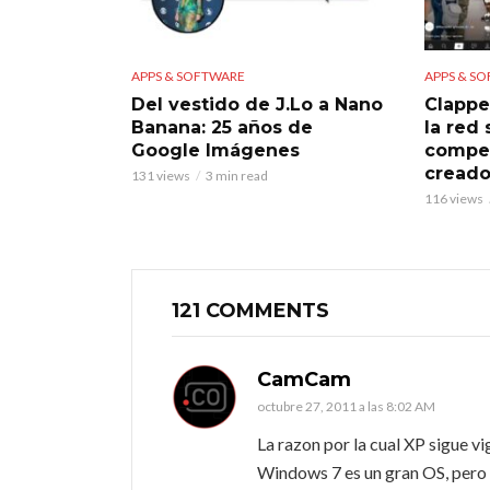
APPS & SOFTWARE
APPS & S
Del vestido de J.Lo a Nano
Clappe
Banana: 25 años de
la red
Google Imágenes
compet
creado
131 views
3 min read
116 views
121 COMMENTS
CamCam
octubre 27, 2011 a las 8:02 AM
La razon por la cual XP sigue vi
Windows 7 es un gran OS, pero 