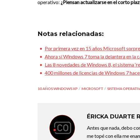
operativo:
¿Piensan actualizarse en el corto pla
Notas relacionadas:
Por primera vez en 15 años Microsoft sorp
Ahora sí Windows 7 toma la delantera en la c
Las 8 novedades de Windows 8, el sistema ‘r
400 millones de licencias de Windows 7 hace
10 AÑOS WINDOWS XP
MICROSOFT
SISTEMA OPERATI
ÉRICKA DUARTE 
Antes que nada, debo con
me topé con ella me enam