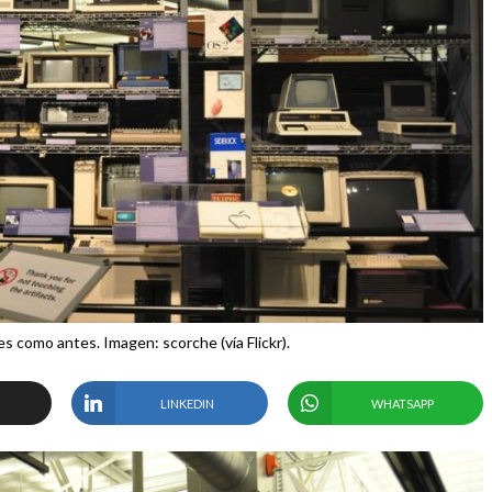
s como antes. Imagen: scorche (vía Flickr).
LINKEDIN
WHATSAPP