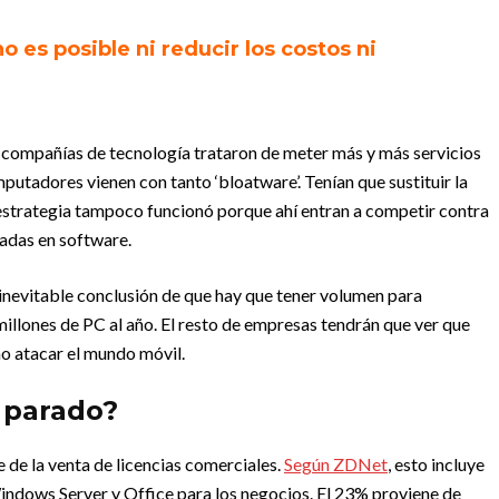
no es posible ni reducir los costos ni
as compañías de tecnología trataron de meter más y más servicios
utadores vienen con tanto ‘bloatware’. Tenían que sustituir la
 estrategia tampoco funcionó porque ahí entran a competir contra
adas en software.
 inevitable conclusión de que hay que tener volumen para
illones de PC al año. El resto de empresas tendrán que ver que
o atacar el mundo móvil.
 parado?
 de la venta de licencias comerciales.
Según ZDN
et
, esto incluye
indows Server y Office para los negocios. El 23% proviene de