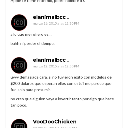
Apple te tiene enfermo, pobre hombre :D.
elanimalbcc .
marzo 16, 2015 a las 12:30 PM
a lo que me refiero es…
bahh ni perder el tiempo.
elanimalbcc .
marzo 12, 2015 a las 12:50 PM
uyyy demasiada cara, si no tuvieron exito con modelos de
$200 dolares que esperan ellos con esto? me parece que
fue solo para presumir.
no creo que alguien vaya a invertir tanto por algo que hace
tan poco.
VooDooChicken
marzo 12, 2015 a las 1:08 PM