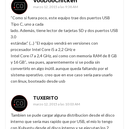
VooDooChicken
marzo 12, 2015 a las 9:38 AM
“Como si fuera poco, este equipo trae dos puertos USB
Tipo C, uno a cada
lado. Además, tiene lector de tarjetas SD y dos puertos USB
3.0
estándar.” (…) “El equipo vendrá en versiones con
procesador Intel Core i5 a 2,2 GHz e
Intel Core i7 a 2,4 GHz, así como con memoria RAM de 8 GB
y 16 GB”.. vea pues, aparentemente sí se podía sin
convertirlo en algo inútil. aunque queda faltando por el
sistema operativo. creo que en ese caso sería para usarlo
con linux, booteado desde usb
TUXERITO
marzo 12, 2015 a las 10:03 AM
Tambien se pude cargar alguna distribucion desde el disco
interno que seria mas rapido que por USB, el mio lo tengo
con Kubuntu desde el disco interno y se ejecutan los 2