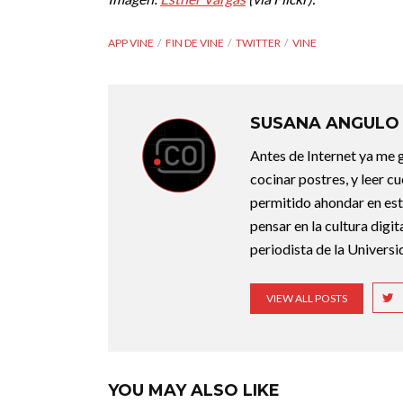
APP VINE
FIN DE VINE
TWITTER
VINE
SUSANA ANGULO
Antes de Internet ya me g
cocinar postres, y leer c
permitido ahondar en esta
pensar en la cultura digi
periodista de la Universi
VIEW ALL POSTS
YOU MAY ALSO LIKE