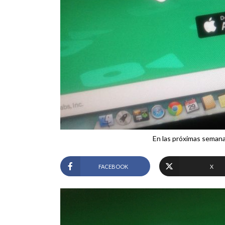
En las próximas semanas
FACEBOOK
X