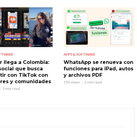
OFTWARE
APPS & SOFTWARE
r llega a Colombia:
WhatsApp se renueva con
 social que busca
funciones para iPad, autos
ir con TikTok con
y archivos PDF
res y comunidades
193 views
2 min read
3 min read