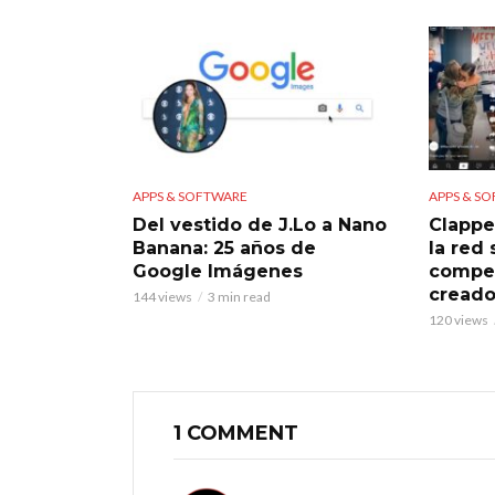
APPS & SOFTWARE
APPS & S
Del vestido de J.Lo a Nano
Clappe
Banana: 25 años de
la red
Google Imágenes
compet
creado
144 views
3 min read
120 views
1 COMMENT