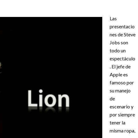
Las
presentacio
nes de Steve
Jobs son
todo un
espectáculo
. El jefe de
Apple es
famoso por
su manejo
de
escenario y
por siempre
tener la
misma ropa,