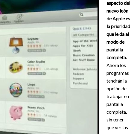
aspecto del
nuevo león
de Apple es
la prioridad
que le da al
modo de
pantalla
completa.
Ahora los
programas
tendrán la
opción de
trabajar en
pantalla
completa,
sin tener
que ver las