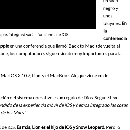
un saco
negro y
unos
bluyines.
En
la
ple, integrará varias funciones de iOS.
conferencia
Apple
en una conferencia que llamó ‘Back to Mac’ (de vuelta al
iPhone, los computadores siguen siendo muy importantes para la
 Mac OS X 10.7, Lion, y el MacBook Air, que viene en dos
ación del sistema operativo es un regalo de Dios. Según Steve
ndido de la experiencia móvil de iOS y hemos integrado las cosas
 de los Macs”
.
s de iOS.
Es más, Lion es el hijo de iOS y Snow Leopard.
Pero
lo