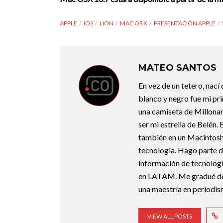
APPLE
IOS
LION
MAC OS X
PRESENTACIÓN APPLE
MATEO SANTOS
En vez de un tetero, nací
blanco y negro fue mi pri
una camiseta de Millonari
ser mi estrella de Belén.
también en un Macintosh.
tecnología. Hago parte d
información de tecnologí
en LATAM. Me gradué de 
una maestría en periodis
VIEW ALL POSTS