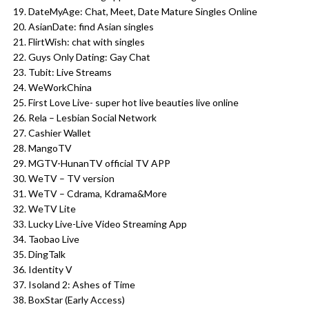
DateMyAge: Chat, Meet, Date Mature Singles Online
AsianDate: find Asian singles
FlirtWish: chat with singles
Guys Only Dating: Gay Chat
Tubit: Live Streams
WeWorkChina
First Love Live- super hot live beauties live online
Rela – Lesbian Social Network
Cashier Wallet
MangoTV
MGTV-HunanTV official TV APP
WeTV – TV version
WeTV – Cdrama, Kdrama&More
WeTV Lite
Lucky Live-Live Video Streaming App
Taobao Live
DingTalk
Identity V
Isoland 2: Ashes of Time
BoxStar (Early Access)