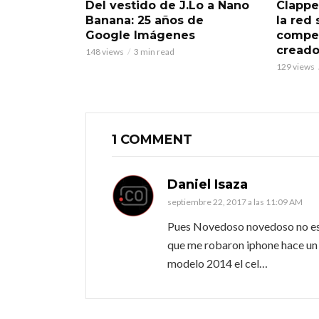
Del vestido de J.Lo a Nano
Clappe
Banana: 25 años de
la red
Google Imágenes
compet
creado
148 views
3 min read
129 views
1 COMMENT
Daniel Isaza
septiembre 22, 2017 a las 11:09 AM
Pues Novedoso novedoso no es…
que me robaron iphone hace un 
modelo 2014 el cel…