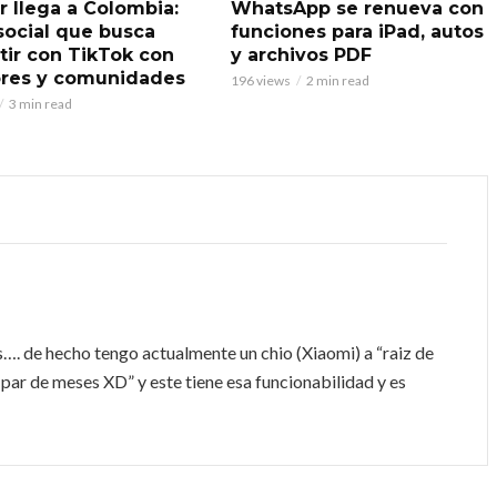
r llega a Colombia:
WhatsApp se renueva con
 social que busca
funciones para iPad, autos
ir con TikTok con
y archivos PDF
res y comunidades
196 views
2 min read
3 min read
. de hecho tengo actualmente un chio (Xiaomi) a “raiz de
par de meses XD” y este tiene esa funcionabilidad y es