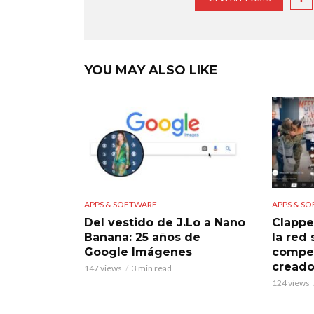
YOU MAY ALSO LIKE
APPS & SOFTWARE
APPS & S
Del vestido de J.Lo a Nano
Clappe
Banana: 25 años de
la red
Google Imágenes
compet
creado
147 views
3 min read
124 views