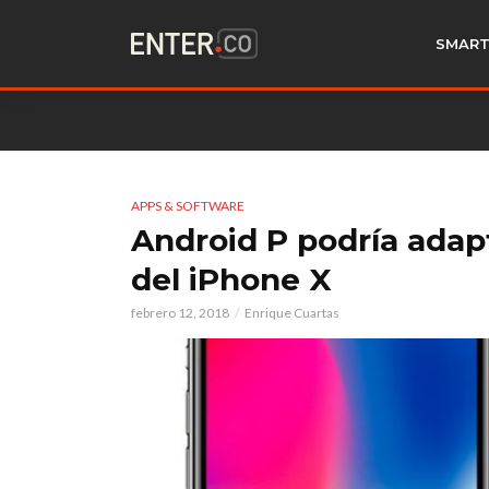
SMART
APPS & SOFTWARE
Android P podría adapt
del iPhone X
febrero 12, 2018
Enrique Cuartas