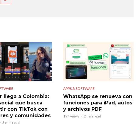
OFTWARE
APPS & SOFTWARE
r llega a Colombia:
WhatsApp se renueva con
 social que busca
funciones para iPad, autos
ir con TikTok con
y archivos PDF
res y comunidades
194 views
2 min read
3 min read