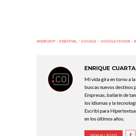
ANDROID P
ESSENTIAL
GOOGLE
GOOGLE I/0 2018
I
ENRIQUE CUARTA
Mi vida gira en torno a 
buscas nuevos destinos p
Empresas, bailarín de ta
los idiomas y la tecnolo
Escribí para Hipertextual
en los últimos años.
VIEW ALL POSTS