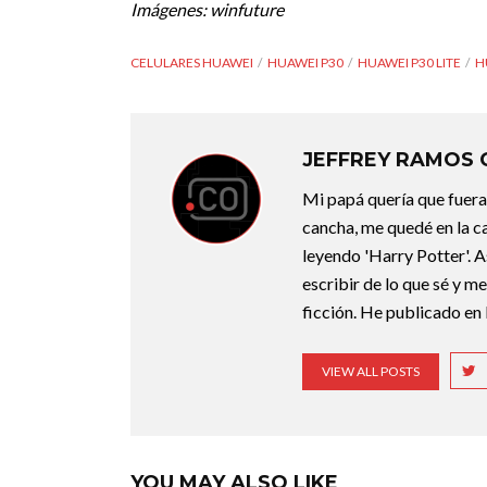
Imágenes:
winfuture
CELULARES HUAWEI
HUAWEI P30
HUAWEI P30 LITE
H
JEFFREY RAMOS
Mi papá quería que fuera 
cancha, me quedé en la c
leyendo 'Harry Potter'. A
escribir de lo que sé y m
ficción. He publicado en 
VIEW ALL POSTS
YOU MAY ALSO LIKE