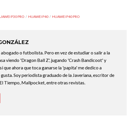
UAWEI P30 PRO
HUAWEI P40
HUAWEI P40 PRO
 GONZÁLEZ
abogado o futbolista. Pero en vez de estudiar o salir a la
asa viendo 'Dragon Ball Z', jugando 'Crash Bandicoot' y
sí que ahora que toca ganarse la 'papita' me dedico a
e gusta. Soy periodista graduado de la Javeriana, escritor de
El Tiempo, Mallpocket, entre otras revistas.