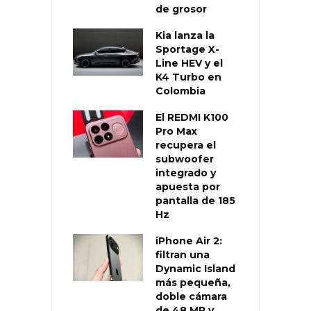
de grosor
Kia lanza la
Sportage X-
Line HEV y el
K4 Turbo en
Colombia
El REDMI K100
Pro Max
recupera el
subwoofer
integrado y
apuesta por
pantalla de 185
Hz
iPhone Air 2:
filtran una
Dynamic Island
más pequeña,
doble cámara
de 48 MP y