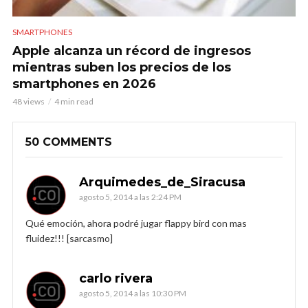
SMARTPHONES
Apple alcanza un récord de ingresos
mientras suben los precios de los
smartphones en 2026
48 views
4 min read
50 COMMENTS
Arquimedes_de_Siracusa
agosto 5, 2014 a las 2:24 PM
Qué emoción, ahora podré jugar flappy bird con mas
fluidez!!! [sarcasmo]
carlo rivera
agosto 5, 2014 a las 10:30 PM